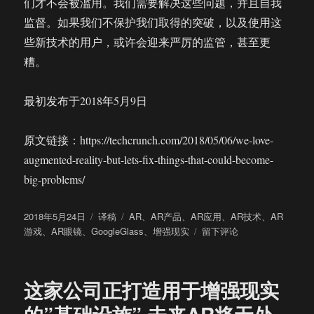
们才不会被滥用。我们需要解决这些问题，并且自我
监督。如果我们不保护我们取得的突破，以及使用这
些新技术的用户，或许会迎来严厉的监管，甚至更
糟。
最初发布于2018年5月9日
原文链接：https://techcrunch.com/2018/05/06/we-love-
augmented-reality-but-lets-fix-things-that-could-become-
big-problems/
发
分
标
2018年5月24日
译稿
AR
、
AR产品
、
AR应用
、
AR技术
、
AR
布
类
签
于
游戏
、
AR眼镜
、
GoogleGlass
、
增强现实
留下评论
于
我
们
都
这家公司正打造用于增强现实
爱
增