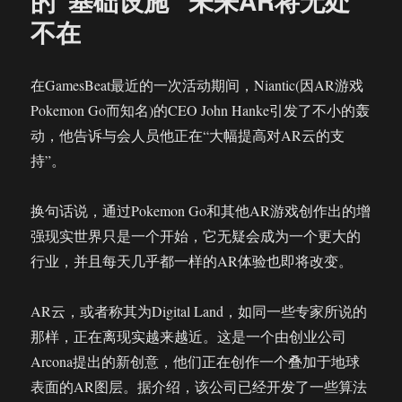
的”基础设施” 未来AR将无处
强
不在
现
实
但
首
在GamesBeat最近的一次活动期间，Niantic(因AR游戏
先
Pokemon Go而知名)的CEO John Hanke引发了不小的轰
要
动，他告诉与会人员他正在“大幅提高对AR云的支
了
解
持”。
并
解
换句话说，通过Pokemon Go和其他AR游戏创作出的增
决
潜
强现实世界只是一个开始，它无疑会成为一个更大的
在
行业，并且每天几乎都一样的AR体验也即将改变。
的
风
险
AR云，或者称其为Digital Land，如同一些专家所说的
那样，正在离现实越来越近。这是一个由创业公司
Arcona提出的新创意，他们正在创作一个叠加于地球
表面的AR图层。据介绍，该公司已经开发了一些算法