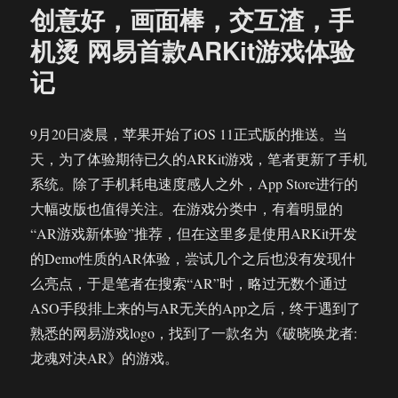
创意好，画面棒，交互渣，手
Engine
细
机烫 网易首款ARKit游戏体验
节
记
发
布：
明
年
9月20日凌晨，苹果开始了iOS 11正式版的推送。当
将
天，为了体验期待已久的ARKit游戏，笔者更新了手机
会
系统。除了手机耗电速度感人之外，App Store进行的
有
2
大幅改版也值得关注。在游戏分类中，有着明显的
亿
“AR游戏新体验”推荐，但在这里多是使用ARKit开发
台
的Demo性质的AR体验，尝试几个之后也没有发现什
手
机
么亮点，于是笔者在搜索“AR”时，略过无数个通过
支
ASO手段排上来的与AR无关的App之后，终于遇到了
持
熟悉的网易游戏logo，找到了一款名为《破晓唤龙者:
华
为
龙魂对决AR》的游戏。
AR
Engine