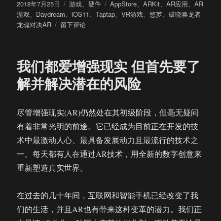
发
分
标
2018年7月25日
游戏
、
硬件
AppStore
、
ARKit
、
AR应用
、
AR
布
类
签
游戏
、
Daydream
、
iOS11
、
Taptap
、
VR游戏
、
悠梦
、
破晓唤龙者
于
于
龙魂对决AR
留下评论
创
意
好，
我们都爱增强现实 但首先要了
画
面
解并解决潜在的风险
棒，
交
互
尽管增强现实(AR)仍然处在其初级阶段，但毫无疑问
渣，
有着非常光明的前途。它已经成为目前正在开发的技
手
机
术中最激动人心、最具备发展动力且最流行的技术之
烫
一。每天都有人在通过AR技术，用全新的数字创意来
网
重新塑造真实世界。
易
首
款
在过去的几十年间，互联网和智能手机已经改变了我
ARKit
们的生活，并且AR也有带来这种变革的潜力。我们正
游
戏