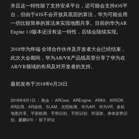
并且这一特性除了支持安卓平台，还可能会支持iOS平
台，但由于iOS不会开放其底层的算法，华为可能会用
一些比较简单的算法来实现地图共享。目前的华为AR
Engine 1.0版本还没有这一特性，后续会陆续实现。
2018华为终端·全球合作伙伴及开发者大会已经结束，
此次大会期间，华为AR/VR产品线高管分享了华为在
AR/VR领域的布局及对开发者的支持。
最初发布于2018年6月28日
发
分
标
2018年8月1日
跑会
ARCore
、
AREngine
、
ARKit
、
ARSDK
、
布
类
签
AR应用
、
AR游戏
、
SLAM
、
光照检测
、
华为AR
、
华为VR
、
多机
于
地图共享
、
平面检测
、
手势识别
、
手部识别
、
符谋政
、
身体姿势识
于
别
、
麒麟970
留下评论
华
为
AR