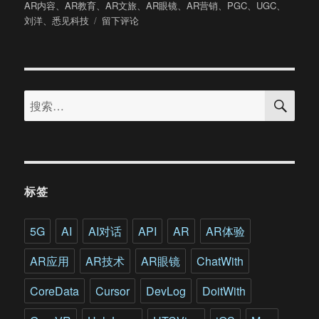
布
类
签
AR内容
、
AR教育
、
AR文旅
、
AR眼镜
、
AR营销
、
PGC
、
UGC
、
于
于
刘洋
、
悉见科技
留下评论
专
访
悉
见
搜
科
搜
索
技
索：
CEO
刘
洋：
用
AR
标签
解
决
体
5G
AI
AI对话
API
AR
AR体验
验
和
AR应用
AR技术
AR眼镜
ChatWith
效
率
CoreData
Cursor
DevLog
DoitWith
两
大