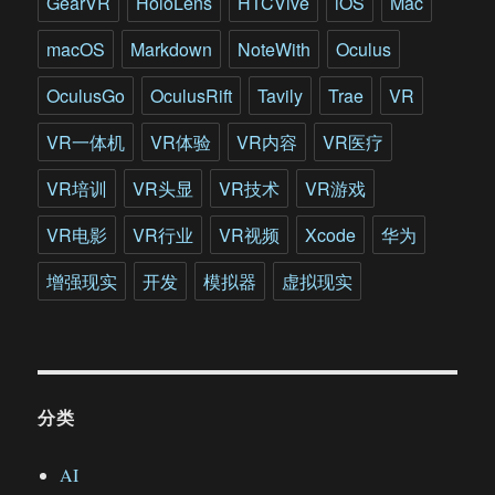
GearVR
HoloLens
HTCVive
iOS
Mac
问
题
macOS
Markdown
NoteWith
Oculus
重
点
OculusGo
OculusRift
Tavily
Trae
VR
打
磨
VR一体机
VR体验
VR内容
VR医疗
AR
云
VR培训
VR头显
VR技术
VR游戏
服
务
VR电影
VR行业
VR视频
Xcode
华为
增强现实
开发
模拟器
虚拟现实
分类
AI