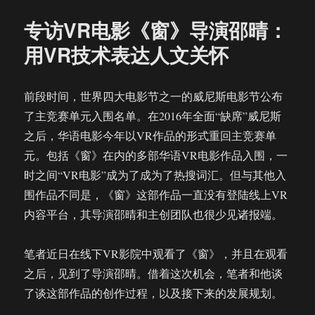
院
专访VR电影《窗》导演邵晴：
观
看
用VR技术表达人文关怀
《拾
梦
老
前段时间，世界四大电影节之一的威尼斯电影节公布
人》
了主竞赛单元入围名单。在2016年全面“缺席”威尼斯
和
《窗》
之后，华语电影今年以VR作品的形式重回主竞赛单
是
元。包括《窗》在内的多部华语VR电影作品入围，一
一
时之间“VR电影”成为了成为了热搜词汇。但与其他入
种
怎
围作品不同是，《窗》这部作品一直没有登陆线上VR
样
内容平台，其导演邵晴和主创团队也很少见诸报端。
的
体
验
笔者近日在线下VR影院中观看了《窗》，并且在观看
之后，见到了导演邵晴。借着这次机会，笔者和他谈
了谈这部作品的创作过程，以及接下来的发展规划。