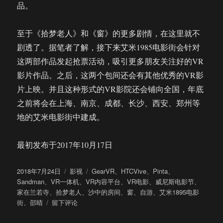
品。
至于《拾梦老人》和《窗》的更多剧情，在这里就不
剧透了。据笔者了解，接下来艾米1985电影街会针对
这两部作品发起抢票活动，吸引更多朋友关注好的VR
影片作品。之后，这两个包间还会有其他优秀的VR影
片上映。并且这种形式的VR影院还会铺向全国，年底
之前将会在上海、南京、成都、长沙、西安、郑州等
地的艾米电影街中建成。
最初发布于2017年10月17日
发
分
标
2018年7月24日
影视
GearVR
、
HTCVive
、
Pinta
、
布
类
签
Sandman
、
VR一体机
、
VR内容平台
、
VR电影
、
威尼斯电影节
、
于
家在兰若寺
、
拾梦老人
、
沙中的房间
、
窗
、
自游
、
艾米1895电影
于
街
、
邵晴
留下评论
在
影