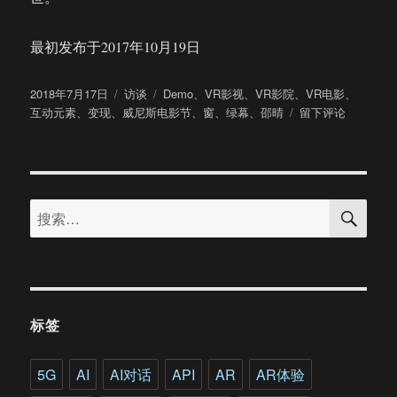
最初发布于2017年10月19日
发
分
标
2018年7月17日
访谈
Demo
、
VR影视
、
VR影院
、
VR电影
、
布
类
签
于
互动元素
、
变现
、
威尼斯电影节
、
窗
、
绿幕
、
邵晴
留下评论
于
专
访
VR
电
搜
影
搜
索
《窗》
索：
导
演
邵
晴：
用
标签
VR
技
术
5G
AI
AI对话
API
AR
AR体验
表