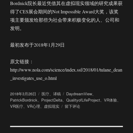
Bordnick院长最近凭借其在虚拟现实领域的研究成果获
得了CES展会期间的Not Impossible Award大奖，该奖
项主要颁发给那些为社会带来积极变化的人、公司和
发明。
最初发布于2018年1月29日
原文链接：
http://www.nola.com/science/index.ssf/2018/01/tulane_dean
_investigates_use_o.html
发
分
标
2018年3月26日
医疗
、
译稿
DaydreamView
、
布
类
签
PatrickBordnick
、
ProjectDelta
、
QualityofLifeProject
、
VR体验
、
于
于
VR医疗
、
VR心理
、
虚拟现实
留下评论
虚
拟
现
实