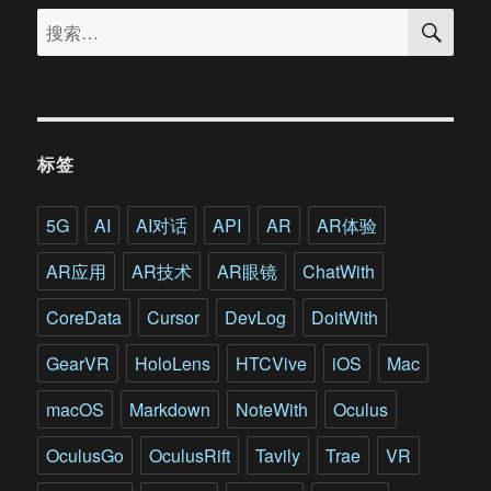
搜
对
搜
索
抗
索：
成
瘾
等
心
理
标签
疾
病
的
5G
AI
AI对话
API
AR
AR体验
潜
力
AR应用
AR技术
AR眼镜
ChatWith
有
多
CoreData
Cursor
DevLog
DoitWith
大?
GearVR
HoloLens
HTCVive
iOS
Mac
macOS
Markdown
NoteWith
Oculus
OculusGo
OculusRift
Tavily
Trae
VR