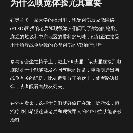
为什么嗅觉体验尤其重要
健
康
领
在奥兰多一家大学的校园里，饱受创伤后应激障碍
域
(PTSD)困扰的老兵和现役军人们闻到了燃烧的轮胎、
带
来
腐烂的垃圾和中东地区的香料的气味，他们正在接受
变
用于治疗战争导致的心理创伤的VR治疗过程。
革!
牛
津
参与者会坐在椅子上，戴上VR头显。该头显连接到电
大
脑以及一个能够散发不同气味的设备，重新制造出与
学
战争有关的记忆。比如叛乱分子的伏击，或者路边炸
临
床
弹，或者眼看着战友死去。
心
理
在外人看来，这些士兵们就好像正在玩一款游戏，但
学
教
治疗师们希望这些老兵和现役军人的PTSD症状能够被
授
治愈。
如
是