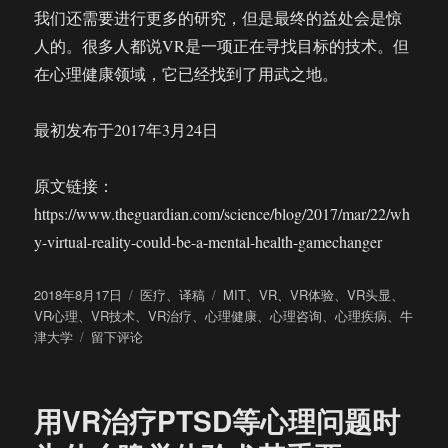
我们还需要进行更多的研究，但是最终的益处会是惊
人的。很多人都说VR是一项正在寻找目标的技术。但
在心理健康领域，它已经找到了用武之地。
最初发布于2017年3月24日
原文链接：
https://www.theguardian.com/science/blog/2017/mar/22/wh
y-virtual-reality-could-be-a-mental-health-gamechanger
发
分
标
2018年8月17日
医疗
、
译稿
MIT
、
VR
、
VR体验
、
VR头显
、
布
类
签
VR心理
、
VR技术
、
VR治疗
、
心理健康
、
心理咨询
、
心理疾病
、
牛
于
于
津大学
留下评论
VR
将
为
用VR治疗PTSD等心理问题时
心
理