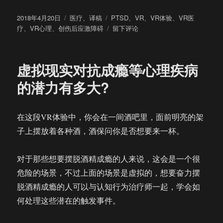
发
分
标
2018年4月20日
医疗
、
译稿
PTSD
、
VR
、
VR体验
、
VR医
布
类
签
于
疗
、
VR心理
、
创伤后应激障碍
留下评论
于
用
VR
治
虚拟现实对抗成瘾等心理疾病
疗
PTSD
的潜力有多大?
等
心
理
在这段VR体验中，你会在一间酒吧里，面前明亮的架
问
子上摆放着各种酒，酒保问你是否想要来一杯。
题
时
为
对于那些想要摆脱酒精成瘾的人来说，这会是一个很
什
危险的场景，不过上面的场景是虚拟的，想要奋力摆
么
嗅
脱酒精成瘾的人可以与认知行为治疗师一起，学会如
觉
何处理这些潜在的触发事件。
体
验