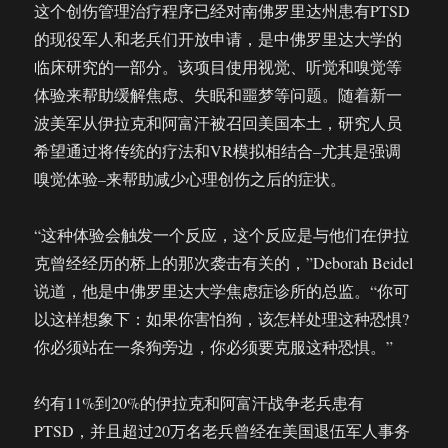
说
这个创伤管理治疗程序已经对南佛罗里达州患有PTSD
的现役军人和老兵们开放申请，是中佛罗里达大学的
临床研究的一部分。该项目使用视觉、听觉和嗅觉等
体验来帮助缓解焦虑、失眠和噩梦等问题。随着新一
波美军从伊拉克和阿富汗被召回美国本土，研究人员
希望通过将传统的疗法和VR模拟相结合–尤其是强调
嗅觉体验–来帮助减少心理创伤之后的症状。
“这种体验会触发一个反应，这个反应是与他们在伊拉
克曾经经历的桥上的那次袭击有关的，”Deborah Beidel
说道，他是中佛罗里达大学焦虑症诊所的总监。“你可
以这样想象下：如果你害怕狗，该怎样处理这种恐惧?
你必须站在一条狗旁边，你必须要克服这种恐惧。”
约有11%到20%的伊拉克和阿富汗战争老兵患有
PTSD，并且超过20万名老兵曾经在美国退伍军人事务