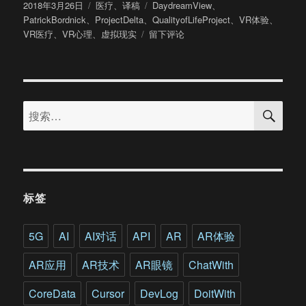
发
分
标
2018年3月26日
医疗
、
译稿
DaydreamView
、
布
类
签
PatrickBordnick
、
ProjectDelta
、
QualityofLifeProject
、
VR体验
、
于
于
VR医疗
、
VR心理
、
虚拟现实
留下评论
虚
拟
现
实
搜
对
搜
索
抗
索：
成
瘾
等
心
理
标签
疾
病
的
5G
AI
AI对话
API
AR
AR体验
潜
力
AR应用
AR技术
AR眼镜
ChatWith
有
多
CoreData
Cursor
DevLog
DoitWith
大?