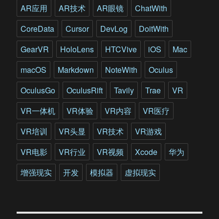
达
AR应用
AR技术
AR眼镜
ChatWith
人
文
CoreData
Cursor
DevLog
DoitWith
关
怀
GearVR
HoloLens
HTCVive
iOS
Mac
macOS
Markdown
NoteWith
Oculus
OculusGo
OculusRift
Tavily
Trae
VR
VR一体机
VR体验
VR内容
VR医疗
VR培训
VR头显
VR技术
VR游戏
VR电影
VR行业
VR视频
Xcode
华为
增强现实
开发
模拟器
虚拟现实