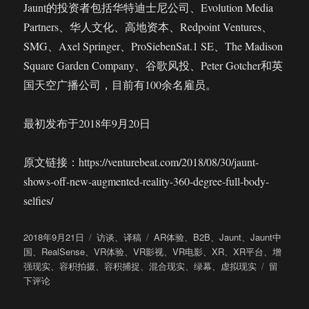
Jaunt的投资者包括华特迪士尼公司、Evolution Media
Partners、华人文化、高地资本、Redpoint Ventures、
SMG、Axel Springer、ProSiebenSat.1 SE、The Madison
Square Garden Company、谷歌风投、Peter Gotcher和英
国天空广播公司，目前有100余名雇员。
最初发布于2018年9月20日
原文链接：https://venturebeat.com/2018/08/30/jaunt-
shows-off-new-augmented-reality-360-degree-full-body-
selfies/
发
分
标
2018年9月21日
访谈
、
译稿
AR体验
、
B2B
、
Jaunt
、
Jaunt中
布
类
签
国
、
RealSense
、
VR体验
、
VR影视
、
VR电影
、
XR
、
XR平台
、
增
于
于
强现实
、
容积拍摄
、
容积捕捉
、
混合现实
、
绿幕
、
虚拟现实
留
专
下评论
访
Jaunt：