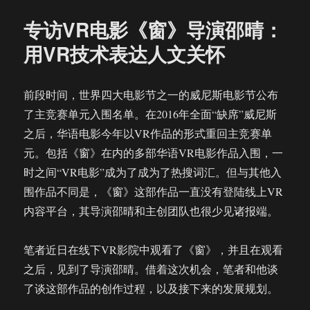
打
专访VR电影《窗》导演邵晴：
造
全
用VR技术表达人文关怀
新
XR
平
前段时间，世界四大电影节之一的威尼斯电影节公布
台
了主竞赛单元入围名单。在2016年全面“缺席”威尼斯
重
新
之后，华语电影今年以VR作品的形式重回主竞赛单
定
元。包括《窗》在内的多部华语VR电影作品入围，一
位
时之间“VR电影”成为了成为了热搜词汇。但与其他入
为
B2B
围作品不同是，《窗》这部作品一直没有登陆线上VR
公
内容平台，其导演邵晴和主创团队也很少见诸报端。
司
笔者近日在线下VR影院中观看了《窗》，并且在观看
之后，见到了导演邵晴。借着这次机会，笔者和他谈
了谈这部作品的创作过程，以及接下来的发展规划。