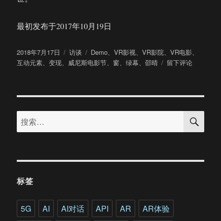
最初发布于2017年10月19日
发
分
标
2018年7月17日
访谈
Demo
、
VR影视
、
VR影院
、
VR电影
、
布
类
签
于
互动元素
、
变现
、
威尼斯电影节
、
窗
、
绿幕
、
邵晴
留下评论
于
专
访
VR
电
搜
影
搜
索
《窗》
索：
导
演
邵
晴：
用
标签
VR
技
术
5G
AI
AI对话
API
AR
AR体验
表