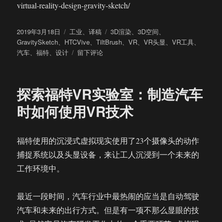
virtual-reality-design-gravity-sketch/
发
分
标
2019年3月18日
工业
、
译稿
3D渲染
、
3D空间
、
布
类
签
GravitySketch
、
HTCVive
、
TiltBrush
、
VR
、
VR头显
、
VR工具
、
于
于
汽车
、
福特
、
设计
留下评论
“让
人
上
探索福特VR实验室：制造汽车
瘾”
的
时如何使用VR技术
新
体
验
福特使用的沉浸式虚拟现实使用了23个摄像头的动作
福
捕捉系统以及头显设备，来让工人沉浸到一个未来的
特
汽
工作环境中。
车
设
最近一段时间，汽车行业中最热闹的应当是自动驾驶
计
师
汽车和未来的出行方式。但是有一项不那么显眼的技
用