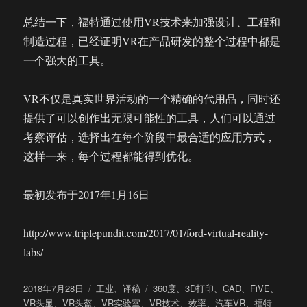
总结一下，福特通过使用VR技术来加强设计、工程和
制造过程，已经证明VR在产品研发的整个过程中都是
一个强大的工具。
VR不仅是真实世界活动的一个精确的代用品，同时还
提供了可以创作出无限可能性的工具，人们可以通过
考察评估，选择出在每个阶段中最合适的应用方式，
这样一来，每个过程都能得到优化。
最初发布于2017年1月16日
http://www.triplepundit.com/2017/01/ford-virtual-reality-
labs/
发
分
标
2018年7月28日
工业
、
译稿
360度
、
3D打印
、
CAD
、
FiVE
、
布
类
签
VR头显
、
VR头盔
、
VR实验室
、
VR技术
、
效率
、
汽车VR
、
福特