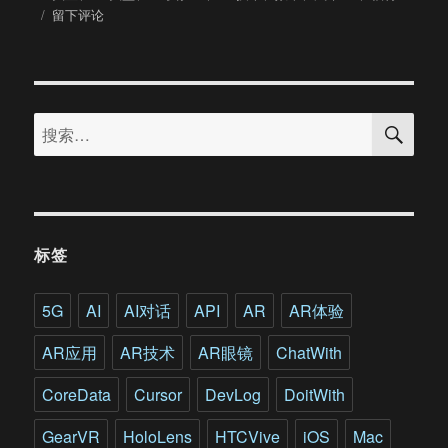
于
于
留下评论
探
索
福
特
搜
VR
搜
索
实
索：
验
室：
制
造
汽
标签
车
时
如
5G
AI
AI对话
API
AR
AR体验
何
使
AR应用
AR技术
AR眼镜
ChatWith
用
VR
CoreData
Cursor
DevLog
DoitWith
技
术
GearVR
HoloLens
HTCVive
iOS
Mac