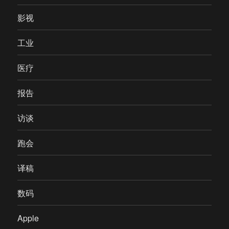
影视
工业
医疗
报告
访谈
跑会
译稿
数码
Apple