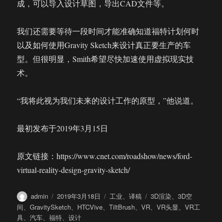
成，可以导入设计草图，导出CAD文件等。
我们还需要等待一段时间才能准确知道福特计划何时
以及如何使用Gravity Sketch来设计真正要生产的车
型。但很明显，Smith希望尽快加速使用虚拟现实技
术。
“我将此视为我们未来的设计工作的原型，”他说道。
最初发布于2019年3月15日
原文链接：https://www.cnet.com/roadshow/news/ford-
virtual-reality-design-gravity-sketch/
作
发
分
标
admin
2019年3月18日
工业
、
译稿
3D渲染
、
3D空
者
布
类
签
间
、
GravitySketch
、
HTCVive
、
TiltBrush
、
VR
、
VR头显
、
VR工
于
具
、
汽车
、
福特
、
设计