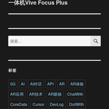
一体机Vive Focus Plus
篇
文
章：
搜
搜
索
索：
标签
5G
AI
AI对话
API
AR
AR体验
AR应用
AR技术
AR眼镜
ChatWith
CoreData
Cursor
DevLog
DoitWith