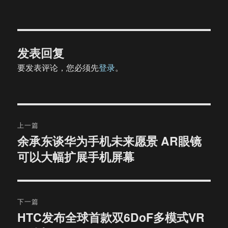
发表回复
要发表评论，您必须先
登录
。
文
上一篇
章
余承东谈华为手机未来愿景 AR眼镜
上
可以大幅扩展手机屏幕
篇
导
文
航
章：
下一篇
HTC发布全球首款双6DoF多模式VR
下