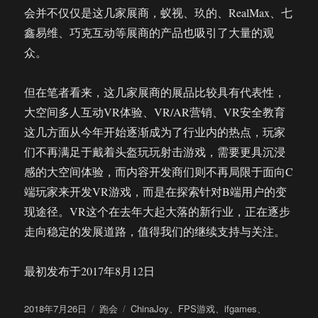
会并不仅仅是这几家展商，蚁视、玖的、RealMax、七
鑫易维、巧克互动等展商的产品也吸引了大量的观
众。
但在笔者看来，这几家展商的展品比较具有代表性，
大空间多人互动VR体验、VR/AR营销、VR安全教育
这几方面从今年开始逐渐成为了行业内的热点，玩家
们不再满足于戴着头盔玩玩射击游戏，需要更具沉浸
感的大空间体验，而内容开发商们则不再局限于面向C
端玩家来开发VR游戏，而是在探索针对B端用户的变
现途径。VR这个在去年大起大落的新行业，正在逐步
走向稳定的发展道路，值得我们的继续支持与关注。
最初发布于2017年8月12日
发
分
标
2018年7月26日
跑会
ChinaJoy
、
FPS游戏
、
ifgames
、