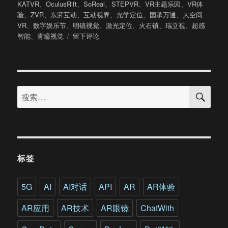
布
类
签
KATVR
、
OculusRift
、
SoReal
、
STEPVR
、
VR主题乐园
、
VR体
于
验
、
ZVR
、
东湃互动
、
互动视界
、
光学定位
、
国承万通
、
大空间
VR
、
数字娱乐节
、
明镜视觉
、
激光定位
、
火石镇
、
瑞立视
、
超感
于
智能
、
青瞳视觉
留下评论
逛
了
逛
2017
搜
北
搜
索
京
索：
数
字
娱
乐
节
标签
笔
者
发
5G
AI
AI对话
API
AR
AR体验
现
了
AR应用
AR技术
AR眼镜
ChatWith
这
些