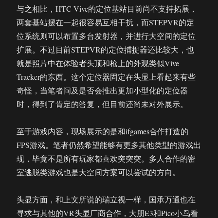
与之相比，HTC Vive的定位基站目前尚不支持拓展，
两套基站摆在一起很容易互相干扰，而STEPVR的定
位系统则可以布置多台发射器，并进行大空间的定位
扩展。不过目前STEPVR的定位捕捉器还比较大，也
就是照片中在体验者头顶和枪上的外观类似Vive
Tracker的东西。这个定位器固定在头显上看起来有些
奇怪，当笔者问及是否会推出更加小型化的定位器
时，得到了肯定的答复，但目前还尚未对外展示。
至于游戏内容，现场展示的是和ifgames合作打造的
FPS游戏。笔者仍然希望能够有更多其他类型的游戏出
现，毕竟不是所有玩家都喜欢突突突。多人合作的密
室逃脱类游戏也是大空间方案可以尝试的方向。
头显方面，和上文所说的瑞立视一样，国承万通也在
寻求与其他的VR头显厂商合作，大朋E3和Pico小鸟看