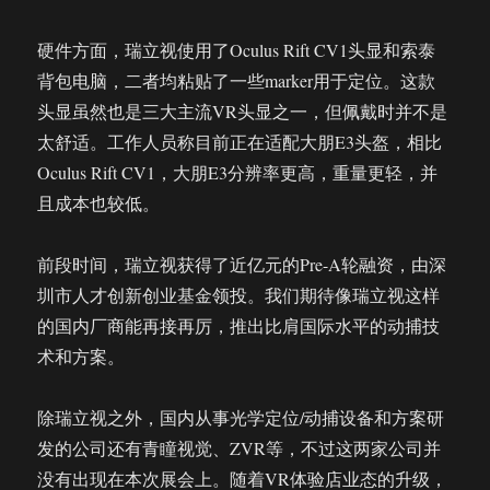
硬件方面，瑞立视使用了Oculus Rift CV1头显和索泰
背包电脑，二者均粘贴了一些marker用于定位。这款
头显虽然也是三大主流VR头显之一，但佩戴时并不是
太舒适。工作人员称目前正在适配大朋E3头盔，相比
Oculus Rift CV1，大朋E3分辨率更高，重量更轻，并
且成本也较低。
前段时间，瑞立视获得了近亿元的Pre-A轮融资，由深
圳市人才创新创业基金领投。我们期待像瑞立视这样
的国内厂商能再接再厉，推出比肩国际水平的动捕技
术和方案。
除瑞立视之外，国内从事光学定位/动捕设备和方案研
发的公司还有青瞳视觉、ZVR等，不过这两家公司并
没有出现在本次展会上。随着VR体验店业态的升级，