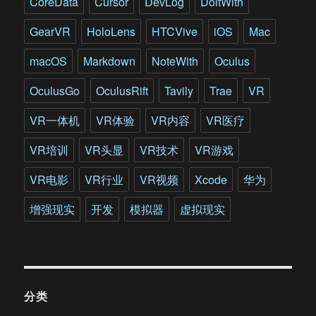
CoreData
Cursor
DevLog
DoitWith
新
玩
GearVR
HoloLens
HTCVive
iOS
Mac
意
儿
macOS
Markdown
NoteWith
Oculus
和
新
OculusGo
OculusRift
Tavily
Trae
VR
趋
势
VR一体机
VR体验
VR内容
VR医疗
VR培训
VR头显
VR技术
VR游戏
VR电影
VR行业
VR视频
Xcode
华为
增强现实
开发
模拟器
虚拟现实
分类