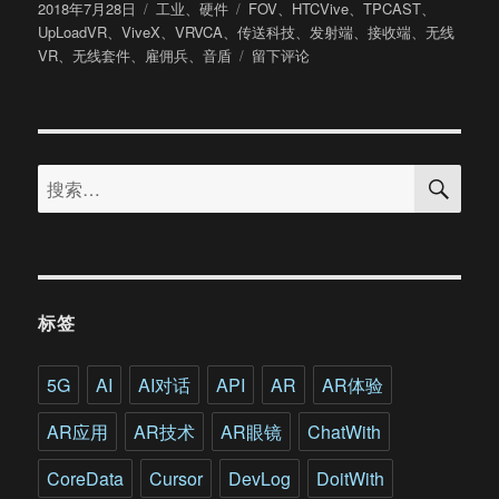
发
分
标
2018年7月28日
工业
、
硬件
FOV
、
HTCVive
、
TPCAST
、
布
类
签
UpLoadVR
、
ViveX
、
VRVCA
、
传送科技
、
发射端
、
接收端
、
无线
于
于
VR
、
无线套件
、
雇佣兵
、
音盾
留下评论
亲
测
TPCAST
无
搜
线
搜
索
套
索：
件
这
款
Vive
配
标签
件
是
否
5G
AI
AI对话
API
AR
AR体验
值
得
AR应用
AR技术
AR眼镜
ChatWith
买?
CoreData
Cursor
DevLog
DoitWith