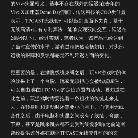
的Vive头显相比，基本不存在额外的延迟(在去年的
Vive X加速器Demo Day期间，传送科技的COO樊佳鑫
表示，TPCAST无线套件可以做到画面不失真，基于
无线高清+自有专利算法，能够实现双向交互，延迟在
2毫秒以下)。经过实测，笔者认为，该产品已经达到
了当时宣传的水平，游戏过程依然流畅如初，对头部
运动的跟踪和反馈都感觉不到延迟方面的变化。
更重要的是，在摆脱线缆束缚之后，玩VR游戏时的体
验效果上了一个台阶。玩家无须担心会被线缆缠住，
可以自由地在HTC Vive的定位范围内活动。要知道在
此之前，玩游戏时需要拖着一条粗壮的线缆走来走
去，在转身时和走动时还需要小心脚下。而使用无线
套件之后，由于电脑和头显之间没有了线缆，弯腰，
下蹲，甚至是跳来跳去都不会受到线缆影响(之前笔者
曾经提供过外媒在测评TPCAST无线套件时的的文