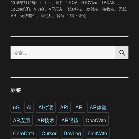
发
分
标
2018年7月28日
工业
、
硬件
FOV
、
HTCVive
、
TPCAST
、
布
类
签
UpLoadVR
、
ViveX
、
VRVCA
、
传送科技
、
发射端
、
接收端
、
无线
于
于
VR
、
无线套件
、
雇佣兵
、
音盾
留下评论
亲
测
TPCAST
无
搜
线
搜
索
套
索：
件
这
款
Vive
配
标签
件
是
否
5G
AI
AI对话
API
AR
AR体验
值
得
AR应用
AR技术
AR眼镜
ChatWith
买?
CoreData
Cursor
DevLog
DoitWith