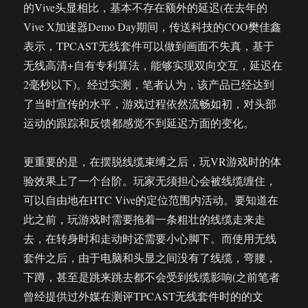
的Vive头显相比，基本不存在额外的延迟(在去年的
Vive X加速器Demo Day期间，传送科技的COO樊佳鑫
表示，TPCAST无线套件可以做到画面不失真，基于
无线高清+自有专利算法，能够实现双向交互，延迟在
2毫秒以下)。经过实测，笔者认为，该产品已经达到
了当时宣传的水平，游戏过程依然流畅如初，对头部
运动的跟踪和反馈都感觉不到延迟方面的变化。
更重要的是，在摆脱线缆束缚之后，玩VR游戏时的体
验效果上了一个台阶。玩家无须担心会被线缆缠住，
可以自由地在HTC Vive的定位范围内活动。要知道在
此之前，玩游戏时需要拖着一条粗壮的线缆走来走
去，在转身时和走动时还需要小心脚下。而使用无线
套件之后，由于电脑和头显之间没有了线缆，弯腰，
下蹲，甚至是跳来跳去都不会受到线缆影响(之前笔者
曾经提供过外媒在测评TPCAST无线套件时的的文