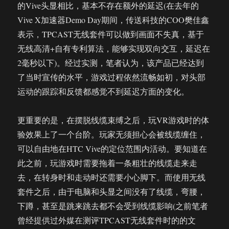
的Vive头显相比，基本不存在额外的延迟(在去年的
Vive X加速器Demo Day期间，传送科技的COO樊佳鑫
表示，TPCAST无线套件可以做到画面不失真，基于
无线高清+自有专利算法，能够实现双向交互，延迟在
2毫秒以下)。经过实测，笔者认为，该产品已经达到
了当时宣传的水平，游戏过程依然流畅如初，对头部
运动的跟踪和反馈都感觉不到延迟方面的变化。
更重要的是，在摆脱线缆束缚之后，玩VR游戏时的体
验效果上了一个台阶。玩家无须担心会被线缆缠住，
可以自由地在HTC Vive的定位范围内活动。要知道在
此之前，玩游戏时需要拖着一条粗壮的线缆走来走
去，在转身时和走动时还需要小心脚下。而使用无线
套件之后，由于电脑和头显之间没有了线缆，弯腰，
下蹲，甚至是跳来跳去都不会受到线缆影响(之前笔者
曾经提供过外媒在测评TPCAST无线套件时的的文