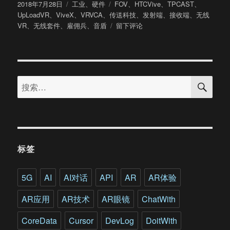
发
分
标
2018年7月28日
工业
、
硬件
FOV
、
HTCVive
、
TPCAST
、
布
类
签
UpLoadVR
、
ViveX
、
VRVCA
、
传送科技
、
发射端
、
接收端
、
无线
于
于
VR
、
无线套件
、
雇佣兵
、
音盾
留下评论
亲
测
TPCAST
无
搜
线
搜
索
套
索：
件
这
款
Vive
配
标签
件
是
否
5G
AI
AI对话
API
AR
AR体验
值
得
AR应用
AR技术
AR眼镜
ChatWith
买?
CoreData
Cursor
DevLog
DoitWith