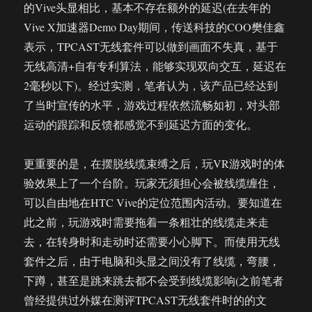
的Vive头显相比，基本不存在额外的延迟(在去年的
Vive X加速器Demo Day期间，传送科技的COO樊佳鑫
表示，TPCAST无线套件可以做到画面不失真，基于
无线高清+自有专利算法，能够实现双向交互，延迟在
2毫秒以下)。经过实测，笔者认为，该产品已经达到
了当时宣传的水平，游戏过程依然流畅如初，对头部
运动的跟踪和反馈都感觉不到延迟方面的变化。
更重要的是，在摆脱线缆束缚之后，玩VR游戏时的体
验效果上了一个台阶。玩家无须担心会被线缆缠住，
可以自由地在HTC Vive的定位范围内活动。要知道在
此之前，玩游戏时需要拖着一条粗壮的线缆走来走
去，在转身时和走动时还需要小心脚下。而使用无线
套件之后，由于电脑和头显之间没有了线缆，弯腰，
下蹲，甚至是跳来跳去都不会受到线缆影响(之前笔者
曾经提供过外媒在测评TPCAST无线套件时的的文