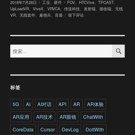
发
分
标
2018年7月28日
工业
、
硬件
FOV
、
HTCVive
、
TPCAST
、
布
类
签
UpLoadVR
、
ViveX
、
VRVCA
、
传送科技
、
发射端
、
接收端
、
无线
于
于
VR
、
无线套件
、
雇佣兵
、
音盾
留下评论
亲
测
TPCAST
无
搜
线
搜
索
套
索：
件
这
款
Vive
配
标签
件
是
否
5G
AI
AI对话
API
AR
AR体验
值
得
AR应用
AR技术
AR眼镜
ChatWith
买?
CoreData
Cursor
DevLog
DoitWith