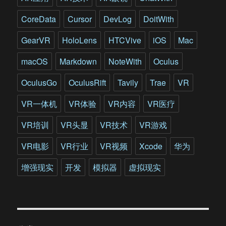
继
续
CoreData
Cursor
DevLog
DoitWith
探
索
GearVR
HoloLens
HTCVive
iOS
Mac
VR
的
macOS
Markdown
NoteWith
Oculus
更
多
OculusGo
OculusRift
Tavily
Trae
VR
可
能
VR一体机
VR体验
VR内容
VR医疗
VR培训
VR头显
VR技术
VR游戏
VR电影
VR行业
VR视频
Xcode
华为
增强现实
开发
模拟器
虚拟现实