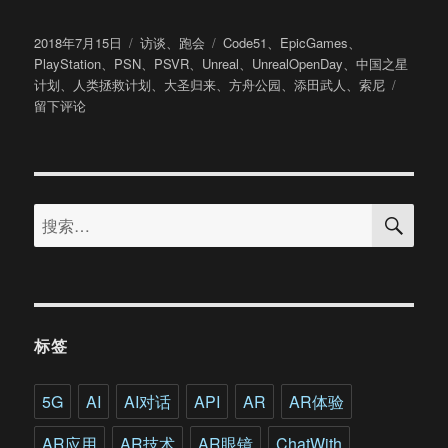
发
分
标
2018年7月15日
访谈
、
跑会
Code51
、
EpicGames
、
布
类
签
PlayStation
、
PSN
、
PSVR
、
Unreal
、
UnrealOpenDay
、
中国之星
于
于
计划
、
人类拯救计划
、
大圣归来
、
方舟公园
、
添田武人
、
索尼
添
留下评论
田
武
人：
将
搜
主
搜
索
机
索：
游
戏
文
化
带
标签
进
中
国
5G
AI
AI对话
API
AR
AR体验
市
场
AR应用
AR技术
AR眼镜
ChatWith