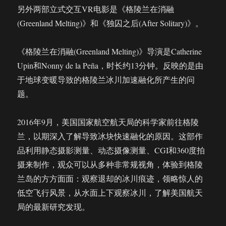
另外两部立式交互VR电影是《格陵兰在消融
(Greenland Melting)》和《独囚之后(After Solitary)》。
《格陵兰在消融(Greenland Melting)》导演是Catherine
Upin和Nonny de la Peña，时长约13分钟。反映的是由
于地球变暖导致的格陵兰冰川加速融化所产生的问
题。
2016年9月，美国国家航空航天局的科学家前往格陵
兰，以期深入了解导致冰块快速融化的原因。这部作
品利用静态摄影测量、动态摄像测量、CGI和360度拍
摄来制作，观众可以从多种非常规视角，体验到格陵
兰岛的方方面面：观察退却的冰川痕迹，领略惊人的
低空飞行风景，从水面上下观察冰川，了解美国航天
局的最新研究发现。