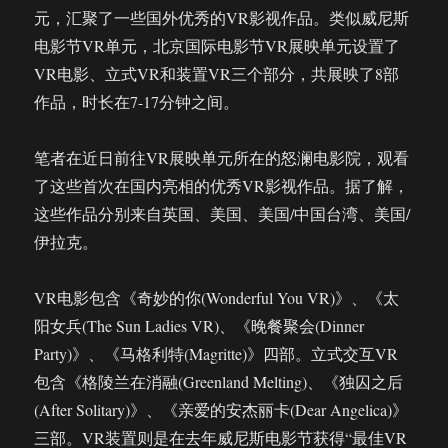
元，汇聚了一些国外优秀的VR影视作品。类似威尼斯
电影节VR单元，北京国际电影节VR展映单元设置了
VR电影、立式VR和装置VR三个部分，共展映了8部
作品，时长在7-17分钟之间。
笔者在近日前往VR展映单元所在的怒澜电影院，观看
了这些首次在国内亮相的优秀VR影视作品。据了解，
这些作品分别来自英国、美国、美国/中国台湾、美国/
伊拉克。
VR电影包含《奇妙的你(Wonderful You VR)》、《太
阳女兵(The Sun Ladies VR)、《晚餐聚会(Dinner
Party)》、《马格利特(Magritte)》四部。立式交互VR
包含《格陵兰在消融(Greenland Melting)、《独囚之后
(After Solitary)》、《亲爱的安杰丽卡(Dear Angelica)》
三部。VR装置则是在去年威尼斯电影节获得“最佳VR