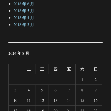
2018 年 6 月
2018 年 5 月
2018 年 4 月
2018 年 3 月
2026 年 8 月
一
二
三
四
五
六
日
1
2
3
4
5
6
7
8
9
10
11
12
13
14
15
16
17
18
19
20
21
22
23