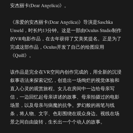
安杰丽卡(Dear Angelica)》。
《亲爱的安杰丽卡(Dear Angelica)》导演是Saschka
Unseld，时长约13分钟。这是一部由Oculus Studio制作
的VR电影作品，在去年获得了艾美奖提名。正是为了
完成这部作品，Oculus开发了自己的绘图应用
《Quill》。
该作品是完全在VR空间内创作完成的，用全新的沉浸
叙事语法来探索记忆，创造出一场绚烂的视觉体验和
直入心灵的观赏旅程。女儿在房间中一边给母亲写
信，一边回忆起母亲讲述的故事、母亲拍摄过的电影
场景，以及母亲与病魔的抗争。梦幻般的画笔与线
条，将人物、文字、色彩围绕在观众身边。视线在场
景之间自由旋转，生长出一个个动人的故事。