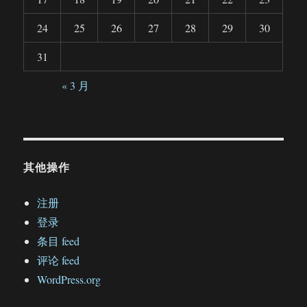
24
25
26
27
28
29
30
31
« 3 月
其他操作
注册
登录
条目 feed
评论 feed
WordPress.org