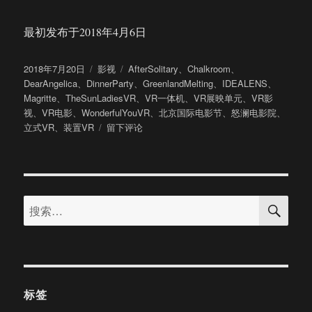
最初发布于2018年4月6日
发
分
标
2018年7月20日
影视
AfterSolitary
、
Chalkroom
、
布
类
签
DearAngelica
、
DinnerParty
、
GreenlandMelting
、
IDEALENS
、
于
Magritte
、
TheSunLadiesVR
、
VR一体机
、
VR展映单元
、
VR影
视
、
VR电影
、
WonderfulYouVR
、
北京国际电影节
、
怒澜电影院
、
于
立式VR
、
装置VR
留下评论
北
京
国
际
搜
电
搜
索
影
索：
节
首
次
设
置
标签
VR