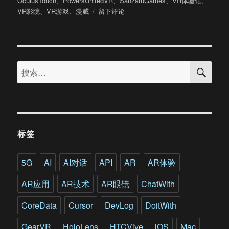
OculusTouch
、
PowersUnitedVR
、
SanzaruGames
、
VR体验馆
、
于
于
VR影院
、
VR游戏
、
漫威
留下评论
在
VR
中
变
搜
身
搜
索
超
索：
级
英
雄!
漫
威
标签
终
于
出
5G
AI
AI对话
API
AR
AR体验
手
了!
AR应用
AR技术
AR眼镜
ChatWith
CoreData
Cursor
DevLog
DoitWith
GearVR
HoloLens
HTCVive
iOS
Mac