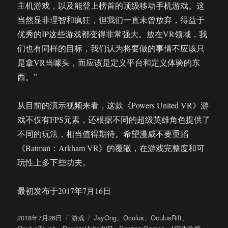
主机游戏，以及能登上榜首的顶级移动手机游戏。这
当然显非理智和疯狂，但我们一直未曾放弃，得益于
优秀的IP这些游戏都变得非常强大。放在VR领域，我
们也有同样的目标，我们认为将要做的事情不应该只
是拿VR当噱头，而应该是定义平台和定义体验的东
西。”
从目前的演示视频来看，这款《Powers United VR》游
戏不仅有FPS元素，还根据不同的超级英雄角色提供了
不同的玩法，相当值得期待。希望漫威不要重蹈
《Batman：Arkham VR》的覆辙，在游戏完整度和可
玩性上多下些功夫。
最初发布于2017年7月16日
发
分
标
2018年7月26日
游戏
JayOng
、
Oculus
、
OculusRift
、
布
类
签