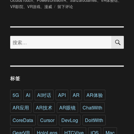
OculusTouch
、
PowersUnitedVR
、
SanzaruGames
、
VR体验馆
、
于
于
VR影院
、
VR游戏
、
漫威
留下评论
在
VR
中
变
搜
身
搜
索
超
索：
级
英
雄!
漫
威
标签
终
于
出
5G
AI
AI对话
API
AR
AR体验
手
了!
AR应用
AR技术
AR眼镜
ChatWith
CoreData
Cursor
DevLog
DoitWith
GearVR
HoloLens
HTCVive
iOS
Mac