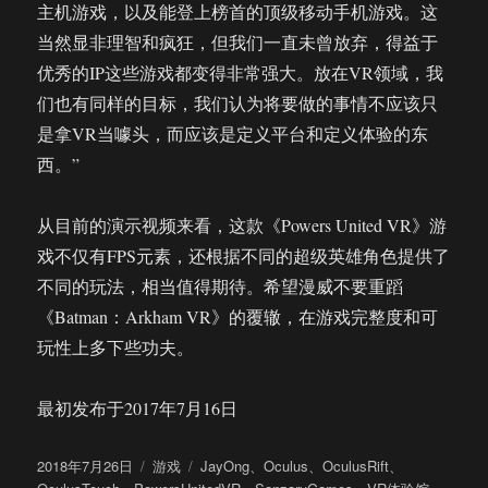
主机游戏，以及能登上榜首的顶级移动手机游戏。这
当然显非理智和疯狂，但我们一直未曾放弃，得益于
优秀的IP这些游戏都变得非常强大。放在VR领域，我
们也有同样的目标，我们认为将要做的事情不应该只
是拿VR当噱头，而应该是定义平台和定义体验的东
西。”
从目前的演示视频来看，这款《Powers United VR》游
戏不仅有FPS元素，还根据不同的超级英雄角色提供了
不同的玩法，相当值得期待。希望漫威不要重蹈
《Batman：Arkham VR》的覆辙，在游戏完整度和可
玩性上多下些功夫。
最初发布于2017年7月16日
发
分
标
2018年7月26日
游戏
JayOng
、
Oculus
、
OculusRift
、
布
类
签