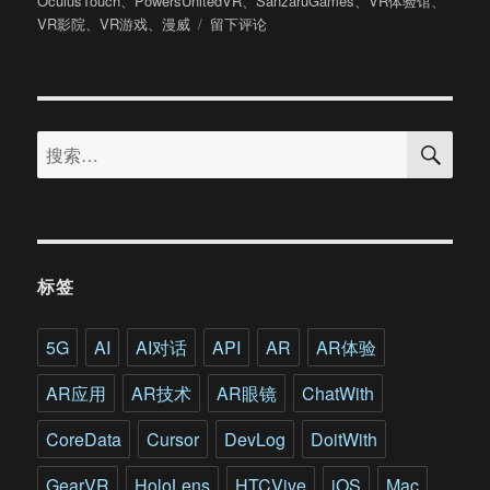
OculusTouch
、
PowersUnitedVR
、
SanzaruGames
、
VR体验馆
、
于
于
VR影院
、
VR游戏
、
漫威
留下评论
在
VR
中
变
搜
身
搜
索
超
索：
级
英
雄!
漫
威
标签
终
于
出
5G
AI
AI对话
API
AR
AR体验
手
了!
AR应用
AR技术
AR眼镜
ChatWith
CoreData
Cursor
DevLog
DoitWith
GearVR
HoloLens
HTCVive
iOS
Mac