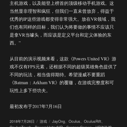
主机游戏，以及能登上榜首的顶级移动手机游戏。这
当然显非理智和疯狂，但我们一直未曾放弃，得益于
优秀的IP这些游戏都变得非常强大。放在VR领域，我
们也有同样的目标，我们认为将要做的事情不应该只
是拿VR当噱头，而应该是定义平台和定义体验的东
西。”
从目前的演示视频来看，这款《Powers United VR》游
戏不仅有FPS元素，还根据不同的超级英雄角色提供了
不同的玩法，相当值得期待。希望漫威不要重蹈
《Batman：Arkham VR》的覆辙，在游戏完整度和可
玩性上多下些功夫。
最初发布于2017年7月16日
发
分
标
2018年7月26日
游戏
JayOng
、
Oculus
、
OculusRift
、
布
类
签