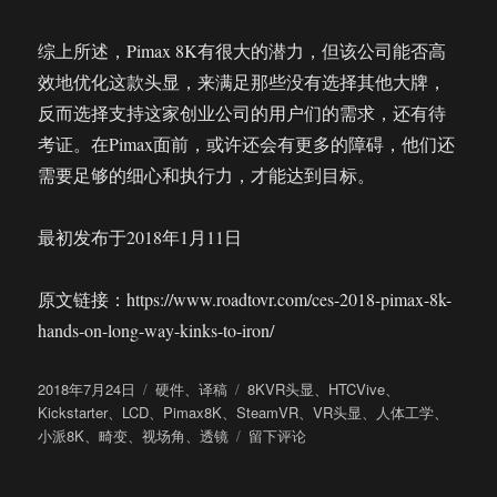
综上所述，Pimax 8K有很大的潜力，但该公司能否高
效地优化这款头显，来满足那些没有选择其他大牌，
反而选择支持这家创业公司的用户们的需求，还有待
考证。在Pimax面前，或许还会有更多的障碍，他们还
需要足够的细心和执行力，才能达到目标。
最初发布于2018年1月11日
原文链接：https://www.roadtovr.com/ces-2018-pimax-8k-
hands-on-long-way-kinks-to-iron/
发
分
标
2018年7月24日
硬件
、
译稿
8KVR头显
、
HTCVive
、
布
类
签
Kickstarter
、
LCD
、
Pimax8K
、
SteamVR
、
VR头显
、
人体工学
、
于
于
小派8K
、
畸变
、
视场角
、
透镜
留下评论
全
球