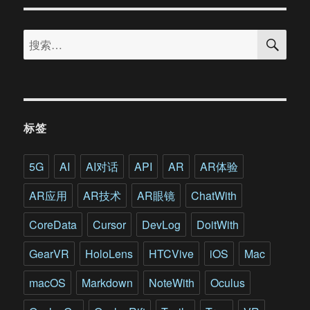
首
款
搜
8K
搜
索
VR
索：
头
显
最
新
迭
标签
代
版
本
5G
AI
AI对话
API
AR
AR体验
亮
相
AR应用
AR技术
AR眼镜
ChatWith
CES
来
CoreData
Cursor
DevLog
DoitWith
看
看
GearVR
HoloLens
HTCVive
iOS
Mac
外
媒
macOS
Markdown
NoteWith
Oculus
怎
么