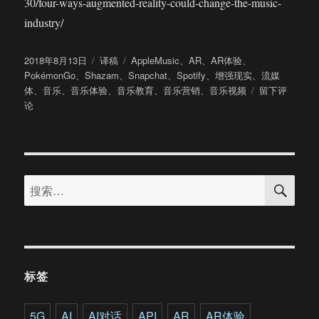
30/four-ways-augmented-reality-could-change-the-music-
industry/
发
分
标
2018年8月13日
译稿
AppleMusic
、
AR
、
AR体验
、
布
类
签
PokémonGo
、
Shazam
、
Snapchat
、
Spotify
、
增强现实
、
流媒
于
于
体
、
音乐
、
音乐体验
、
音乐教育
、
音乐营销
、
音乐视频
留下评
福
论
布
斯：
增
强
搜
现
搜
索
实
索：
将
会
改
变
音
标签
乐
行
业
5G
AI
AI对话
API
AR
AR体验