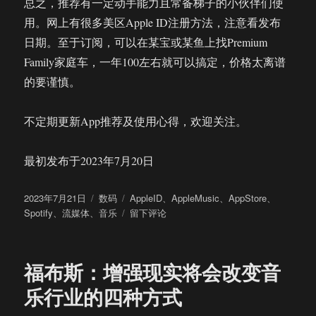
总之，推荐有一定动手能力且常备梯子的小伙伴们使
用。网上有很多美区Apple ID注册方法，注意看发布
日期。至于订阅，可以在某宝或某鱼上找Premium
Family家庭车，一年100左右就可以搞定，价格太离谱
的要谨慎。
不定期更新App推荐及使用心得，欢迎关注。
最初发布于2023年7月20日
发
分
标
2023年7月21日
数码
AppleID
、
AppleMusic
、
AppStore
、
布
类
签
于
Spotify
、
流媒体
、
音乐
留下评论
于
Spotify
两
个
福布斯：增强现实将会改变音
月
使
乐行业的四种方式
用
体