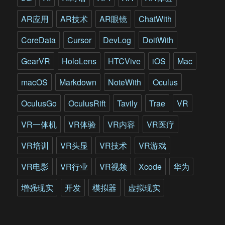
的
四
AR应用
AR技术
AR眼镜
ChatWith
种
方
CoreData
Cursor
DevLog
DoitWith
式
GearVR
HoloLens
HTCVive
iOS
Mac
macOS
Markdown
NoteWith
Oculus
OculusGo
OculusRift
Tavily
Trae
VR
VR一体机
VR体验
VR内容
VR医疗
VR培训
VR头显
VR技术
VR游戏
VR电影
VR行业
VR视频
Xcode
华为
增强现实
开发
模拟器
虚拟现实