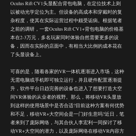
Oculus Rift CV1头显配合背包电脑，在定位技术上则
为
以被动光学定位为主。但设备的高成本和穿戴时的复
CP
变
杂程度，使其在实际运营过程中颇受诟病。根据笔者
现
之前的调研，一套Oculus Rift CV1+背包电脑的价格基
带
本在2-3万元，多名玩家同时体验自然需要更多的设
来
新
备，因而在实际的店面中，有相当大比例的成本花在
思
了头显设备上。
路
可喜的是，随着各家的VR一体机逐渐进入市场，这种
无需电脑或手机即可独立运行，并且硬件配置逐渐提
升，软件平台日趋完善的设备也进入了想要打造大空
间VR体验的从业者的视野。那么，将移动VR头显放
到这样的使用场景中是否合适?目前这种方案有何优势
和不足，移动VR+大空间会是一门好生意吗?近日，笔
者来到了庞际网络，与其合伙人李宏利一同探讨了移
动VR+大空间的潜力，以及庞际网络在移动VR内容方