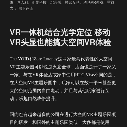
布
类
签
络
、
李宏利
、
汇界科技
、
沉浸感
、
神武互动
、
移动VR游戏
、
霍殿
于
于
岩
留下评论
移
动
VR
VR一体机结合光学定位 移动
游
戏
VR头显也能搞大空间VR体验
开
发
者
The VOID和Zero Latency这两家最具代表性的大空间
沙
VR主题乐园可以说是火遍全球，店面也是开了一家又
龙
干
一家。与在VR体验店或家中使用HTC Vive不同的是，
货
在大空间VR主题乐园中，玩家可以在数十平米甚至更
记
大的空间范围内自由走动，并且与其他玩家进行互
录：
发
动，乐趣自然成倍提升。
行
+广
国内也有越来越多的公司在进行大空间VR主题乐园项
告
创
目的研发，和国外的主题乐园类似，大多都是使用
新