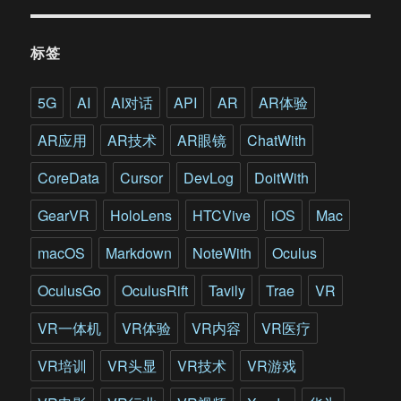
定
位
移
标签
动
VR
头
5G
AI
AI对话
API
AR
AR体验
显
也
AR应用
AR技术
AR眼镜
ChatWith
能
搞
CoreData
Cursor
DevLog
DoitWith
大
空
GearVR
HoloLens
HTCVive
iOS
Mac
间
VR
macOS
Markdown
NoteWith
Oculus
体
验
OculusGo
OculusRift
Tavily
Trae
VR
VR一体机
VR体验
VR内容
VR医疗
VR培训
VR头显
VR技术
VR游戏