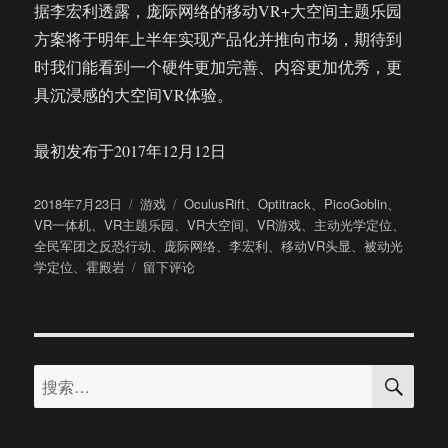
据李宏利透露，庞际网络的移动VR+大空间主题乐园
方案将于明年上半年实现产品化并推向市场，期待到
时我们能看到一个硬件更加完善、内容更加优秀，更
具沉浸感的大空间VR体验。
最初发布于2017年12月12日
发
分
标
2018年7月23日
游戏
OculusRift
、
Optitrack
、
PicoGoblin
、
布
类
签
VR一体机
、
VR主题乐园
、
VR大空间
、
VR游戏
、
主动光学定位
、
于
全民军团之反恐行动
、
庞际网络
、
李宏利
、
移动VR头显
、
被动光
于
学定位
、
霍殿岩
留下评论
VR
一
体
机
搜
结
搜
索
合
索：
光
学