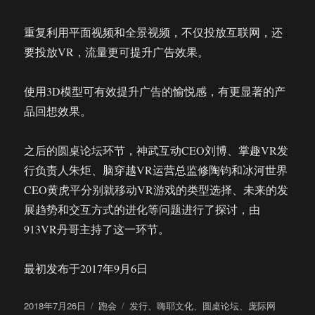
重复利用平面视频和全景视频，不仅投放互联网，还
要投放VR，流量更可提升广告效果。
使用3D模型可有效提升广告的愉悦感，有更显著的产
品回想效果。
之后的圆桌论坛环节，神武互动CEO刘博、掌趣VR发
行负责人朱炬、脑穿越VR运营总监修陶钧和冰河世界
CEO黄虎平分别就移动VR游戏的类型选择、未来的发
展趋势和交互方式的进化等问题进行了探讨，由
913VR丹哥主持了这一环节。
最初发布于2017年9月6日
发
分
标
2018年7月26日
跑会
发行
、
嗨耶文化
、
圆桌论坛
、
庞际网