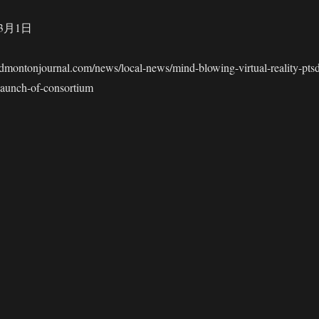
3月1日
tonjournal.com/news/local-news/mind-blowing-virtual-reality-ptsd
-launch-of-consortium