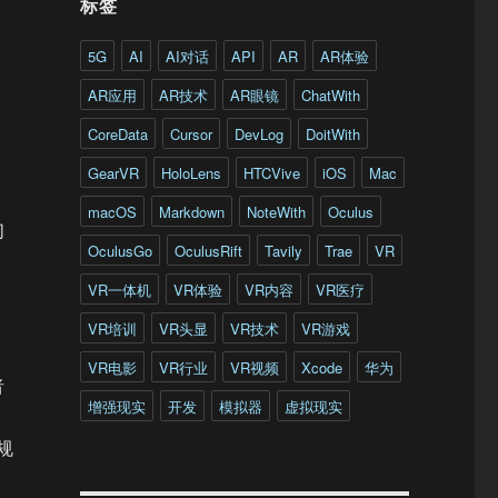
标签
5G
AI
AI对话
API
AR
AR体验
AR应用
AR技术
AR眼镜
ChatWith
CoreData
Cursor
DevLog
DoitWith
GearVR
HoloLens
HTCVive
iOS
Mac
macOS
Markdown
NoteWith
Oculus
们
OculusGo
OculusRift
Tavily
Trae
VR
VR一体机
VR体验
VR内容
VR医疗
VR培训
VR头显
VR技术
VR游戏
VR电影
VR行业
VR视频
Xcode
华为
者
增强现实
开发
模拟器
虚拟现实
规