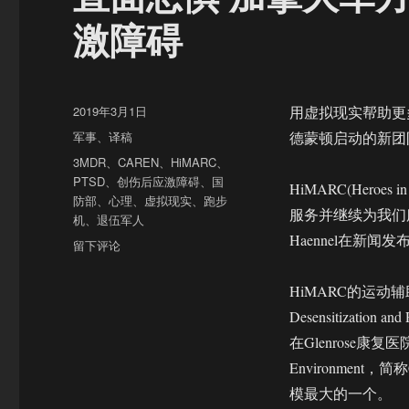
激障碍
发
2019年3月1日
用虚拟现实帮助更
布
分
军事
、
译稿
德蒙顿启动的新团
于
类
标
3MDR
、
CAREN
、
HiMARC
、
签
PTSD
、
创伤后应激障碍
、
国
HiMARC(Heroes 
防部
、
心理
、
虚拟现实
、
跑步
服务并继续为我们
机
、
退伍军人
Haennel在新闻
于
留下评论
直
面
HiMARC的运动辅助多模
恐
Desensitizati
惧
加
在Glenrose康复医院使
拿
Environmen
大
模最大的一个。
军