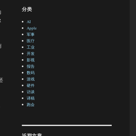
分类
钩
R
AI
Apple
军事
医疗
创
工业
开发
影视
报告
数码
游戏
还
硬件
访谈
译稿
跑会
R
近期文章