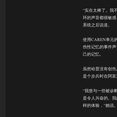
方
用
“实在太棒了。我
虚
环的声音都很敏感，“C
拟
现
系统之后说道。
实
治
使用CAREN单
疗
创
伤性记忆的事件声
伤
己的记忆。
后
应
激
虽然哈普没有创伤
障
是个步兵时在阿富
碍
“我曾与一些被诊
是令人兴奋的。我
样的体验，“她说