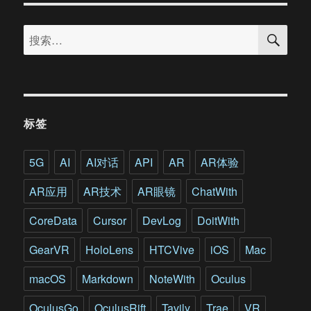
惧
搜
加
搜
索
拿
索：
大
军
方
用
虚
标签
拟
现
实
5G
AI
AI对话
API
AR
AR体验
治
疗
AR应用
AR技术
AR眼镜
ChatWith
创
伤
CoreData
Cursor
DevLog
DoitWith
后
应
GearVR
HoloLens
HTCVive
iOS
Mac
激
障
macOS
Markdown
NoteWith
Oculus
碍
OculusGo
OculusRift
Tavily
Trae
VR