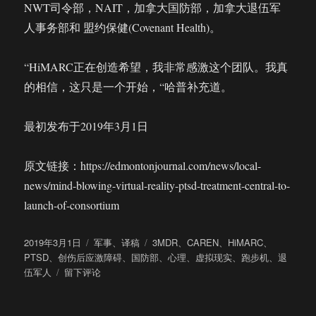
NWT司令部，NAIT，加拿大国防部，加拿大退伍军
人事务部和 盟约保健(Covenant Health)。
“HiMARC正在创造希望，我非常感激这个团队。我真
的相信，这只是一个开始，“哈普补充道。
最初发布于2019年3月1日
原文链接：https://edmontonjournal.com/news/local-
news/mind-blowing-virtual-reality-ptsd-treatment-central-to-
launch-of-consortium
发
分
标
2019年3月1日
军事
、
译稿
3MDR
、
CAREN
、
HiMARC
、
布
类
签
PTSD
、
创伤后应激障碍
、
国防部
、
心理
、
虚拟现实
、
跑步机
、
退
于
于
伍军人
留下评论
直
面
恐