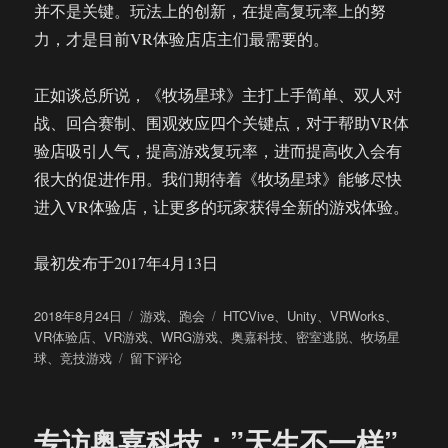
并不是关键。玩法上的创新，在提高复玩率上的努
力，才是目前VR体验店店主们最需要的。
正如谈总所说，《牧场星球》主打上手简单、双人对
战、回合赛制、围观效应四个关键点，对于帮助VR体
验店吸引人气，提高游戏复玩率，进而提高收入会有
很大的促进作用。我们期待着《牧场星球》能够尽快
进入VR体验店，让更多的玩家获得全新的游戏体验。
最初发布于2017年4月13日
发
分
标
2018年8月24日
游戏
、
跑会
HTCVive
、
Unity
、
VRWorks
、
布
类
签
VR体验店
、
VR游戏
、
WRG游戏
、
奥嘉科技
、
密室逃脱
、
牧场星
于
于
球
、
竞技游戏
留下评论
为
VR
体
专访奥嘉科技：”天生不一样”
验