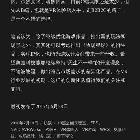
因。虽然受限于诸多因素，目前C端玩家还是太少，但
先从B端，也就是VR体验店入手，走B2B2C的路子，
是一个不错的选择。
笔者认为，除了继续优化游戏作品，推出新的玩法和
场景之外，其实还可以考虑推出《牧场星球》的衍生
品，实现IP化，也能为游戏开发商带来一些营收。希
望奥嘉科技能够继续坚持“天生不一样”的开发理念，
不随波逐流，做出符合市场需求的差异化产品。在VR
行业发展的初期，这样的创新团队值得我们的关注和
支持。
最初发布于2017年6月28日
发
分
标
2018年7月19日
访谈
18层之幽灵密室
、
FPS
、
布
类
签
NVIDIAVRWorks
、
PSVR
、
VR体验店
、
VR游戏
、
WRG
、
奥嘉科
于
于
技
、
牧场星球
、
谈书宏
留下评论