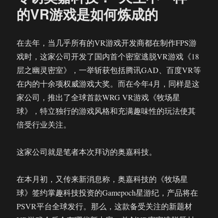
店
的VR游戏是如何炼成的
量
身
打
在去年，当几乎所有的VR游戏开发商都在制作FPS游
造
戏时，这家公司开发了国内首个密室逃脱VR游戏《18
这
是
层之幽灵密室》，一举斩获包括腾讯GAD、百度VR等
全
在内的十余项权威游戏大奖。而在今年4月，同样是这
球
家公司，推出了全球首款WRG VR游戏《牧场星
首
款
球》，特立独行的游戏风格和充满趣味性的玩法使其
角
倍受行业关注。
力
型
竞
这家公司就是笔者本次拜访的奥嘉科技。
技
VR
在本月初，又传来新消息称，奥嘉科技的《牧场星
游
戏
球》签约掌趣科技投资的Gamepoch星游纪，产品将在
PSVR平台全球发行。那么，这款备受关注的新题材