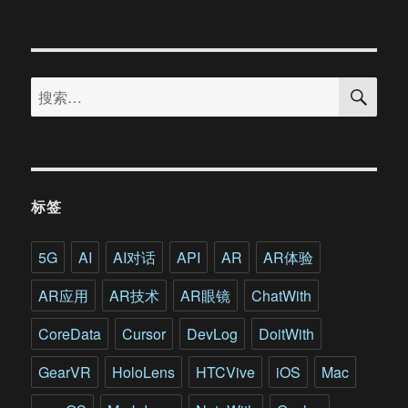
专
访
奥
嘉
搜
科
搜
索
技：”
索：
天
生
不
一
样”
标签
的
VR
游
5G
AI
AI对话
API
AR
AR体验
戏
是
AR应用
AR技术
AR眼镜
ChatWith
如
何
CoreData
Cursor
DevLog
DoitWith
炼
成
GearVR
HoloLens
HTCVive
iOS
Mac
的