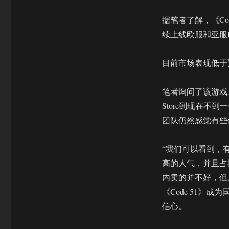
亚
光：
据笔者了解，《Cod
看
续上线欧服和亚服PS
好
VR
游
目前市场表现低于
戏
的
长
笔者询问了该游戏上
尾
Store到现在不
效
团队仍然感觉有些
应
为
全
“我们可以看到，
球
高的人气，并且占
玩
家
内卖的并不好，但其
提
《Code 51》
供
信心。
联
机