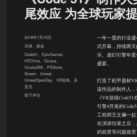
尾效应 为全球玩家
发
2018年7月15日
一年一度的行业盛会“2
布
分
访谈
、
跑会
式开幕，持续两天
于
类
标
Code51
、
EpicGames
、
示、虚幻引擎年度
签
HTCVive
、
Oculus
、
盛宴。
OculusRift
、
PSStore
、
Steam
、
Unreal
、
UnrealOpenDay
、
VR游戏
、
吴
打造了机甲题材VR
亚光
该作品的制作人，
于
留下评论
《VR游戏Code5
《Code
引擎4开发的Cod
51》
制
工程师王文斓一起
作
在演讲结束之后，吴
人
的前景等问题接受
吴