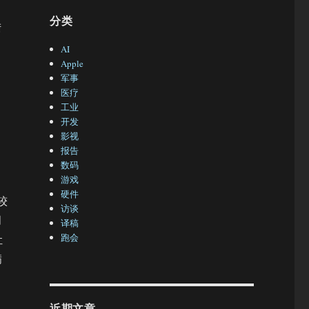
分类
陆
AI
Apple
军事
医疗
工业
开发
影视
报告
数码
游戏
硬件
较
访谈
月
译稿
跑会
让
满
近期文章