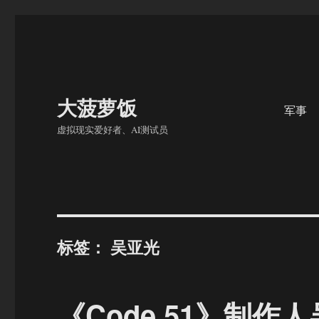
大菠萝饭
军事
虚拟现实爱好者、AI测试员
标签：
吴亚光
《Code 51》制