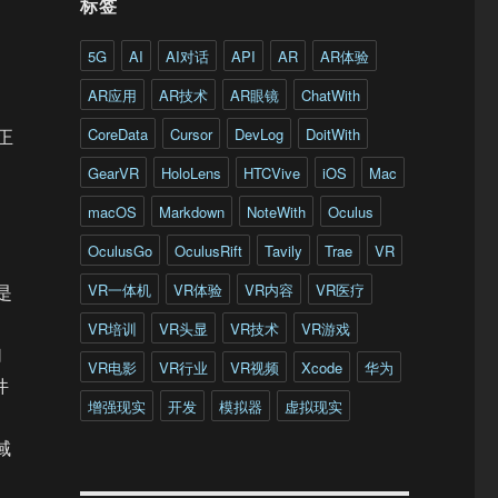
标签
5G
AI
AI对话
API
AR
AR体验
AR应用
AR技术
AR眼镜
ChatWith
CoreData
Cursor
DevLog
DoitWith
海正
GearVR
HoloLens
HTCVive
iOS
Mac
macOS
Markdown
NoteWith
Oculus
OculusGo
OculusRift
Tavily
Trae
VR
VR一体机
VR体验
VR内容
VR医疗
是
VR培训
VR头显
VR技术
VR游戏
幻
VR电影
VR行业
VR视频
Xcode
华为
件
增强现实
开发
模拟器
虚拟现实
。
域