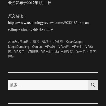
最初发布于2017年1月11日
原文链接：
https://www.technologyreview.com/s/603218/the-man-
selling-virtual-reality-to-china/
发
分
标
2018年7月30日
影视
、
译稿
3D动画
、
KevinGeiger
、
布
类
签
MagicDumpling
、
Oculus
、
VR体验
、
VR内容
、
VR创业
、
VR动
于
于
画
、
VR应用
、
VR影视
、
VR电影
、
北京电影学院
、
迪士尼
留下
这
评论
个
在
中
国
搜
探
搜
索
索
索：
VR
电
影
的