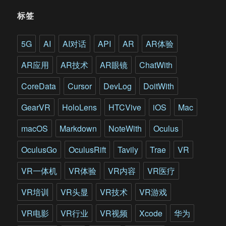
美
标签
国
人
对
5G
AI
AI对话
API
AR
AR体验
于
VR
AR应用
AR技术
AR眼镜
ChatWith
电
影
CoreData
Cursor
DevLog
DoitWith
有
何
GearVR
HoloLens
HTCVive
iOS
Mac
不
同
macOS
Markdown
NoteWith
Oculus
看
法?
OculusGo
OculusRift
Tavily
Trae
VR
VR一体机
VR体验
VR内容
VR医疗
VR培训
VR头显
VR技术
VR游戏
VR电影
VR行业
VR视频
Xcode
华为