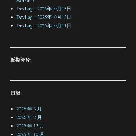
DevLog：2025年10月15日
DevLog：2025年10月13日
DevLog：2025年10月11日
近期评论
归档
2026 年 3 月
2026 年 2 月
2025 年 12 月
2025 年 10 月