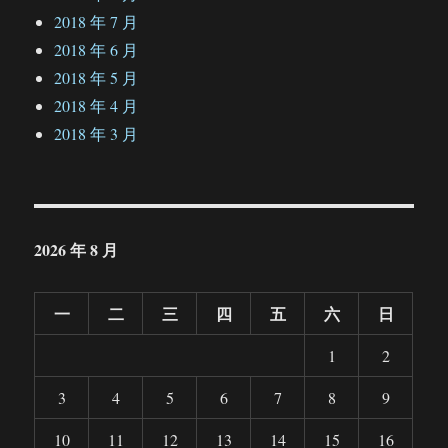
2018 年 7 月
2018 年 6 月
2018 年 5 月
2018 年 4 月
2018 年 3 月
2026 年 8 月
一
二
三
四
五
六
日
1
2
3
4
5
6
7
8
9
10
11
12
13
14
15
16