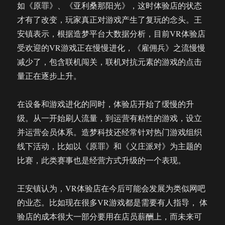
如《原罪》、《亚利桑那阳光》，这时体验店的状态
才有了改变，玩家真正对游戏产生了复玩的念头。王
安镇表示，根据造梦平台大数据分析，目前VR体验店
受欢迎的VR游戏正在慢慢进化，《雇佣兵》之流慢慢
减少了，包含联机闯关，联机对抗元素的游戏的点击
量正在逐步上升。
在设备和游戏进化的同时，体验店开始了缓慢的升
级。从一开始刷人流量，到运营有粘性的游戏，设立
并运营会员体系。造梦科技还经常针对热门游戏组织
线下活动，比如以《原罪》和《义庄派对》为主题的
比赛，此类赛事也是经营方式升级的一个表现。
王安镇认为，VR体验店在今后可能会发展为类似网吧
的业态。比如现在很多VR游戏都是需要有人指导， 体
验店的成本很大一部分要用在店员薪酬上，而未来可