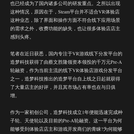
也已经成为了国内诸多公司的研发重点。之所以出现
这种情况，原因在于，Steam平台并不适合VR体验店
这种业态，除了界面和操作方面不符合线下应用场景
的需求之外，收费功能的缺失，也让很多体验店店主
感到头疼。
笔者在近日获悉，国内专注于VR游戏线下分发平台的
造梦科技获得了由蔡文胜隆领资本领投的千万元Pre-A
轮融资，作为当前主流的线下VR体验店游戏分发平台
之一，造梦科技推出的造梦平台自上线之日起就获得
了大量店主的好评，并且其市场占有率也在与日俱
增。
作为一家初创公司，造梦科技成立1年便能迅速完成种
子轮、天使轮以及目前的Pre-A轮融资。这一平台为何
能够受到体验店店主和游戏开发商们的青睐?为何能够