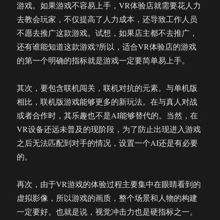
游戏。如果游戏不容易上手，VR体验店就需要花人力
去教会玩家，不仅提高了人力成本，还导致工作人员
不愿去推广这款游戏。试想，如果店主都不去推广，
还有谁能知道这款游戏?所以，适合VR体验店的游戏
的第一个明确的指标就是游戏一定要简单易上手。
其次，要包含联机闯关，联机对抗的元素。与单机版
相比，联机版游戏能够更多的新玩法。在与真人对战
或者合作时，其乐趣也不是AI能够替代的。当然，在
VR设备还远未普及的现阶段，为了防止出现进入游戏
之后无法匹配到对手的情况，设置一个AI还是有必要
的。
再次，由于VR游戏的体验过程主要集中在眼睛看到的
虚拟影像，所以游戏的画质，整个场景和人物的构建
一定要好。也就是说，视觉冲击力也是硬指标之一。