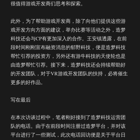
很值得游戏开发商们思考和探索。
此外，为了帮助游戏开发商，除了向他们提供这些游
戏开发方向方面的建议，举办比赛等活动之外，造梦
科技还会与CP有更加深入的合作。王安镇透露，在前
段时间刚刚宣布融资消息的郁野科技，便是造梦科技
帮忙引荐的投资方，另外还有游牛科技的天使轮也是
由造梦帮忙引荐。接下来，造梦科技还会持续帮助好
的开发团队，对于VR游戏开发团队的扶持，必将催生
更多的好作品。
写在最后
在本次访谈过程中，笔者刚好接到了造梦科技运营团
队的电话。由于在前段时间注册过造梦平台，并对该
平台进行了一些测试，此次电话回访便是关于平台日