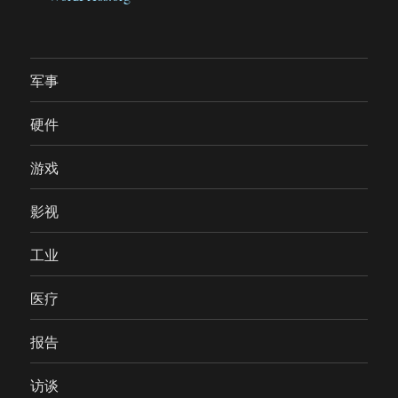
军事
硬件
游戏
影视
工业
医疗
报告
访谈