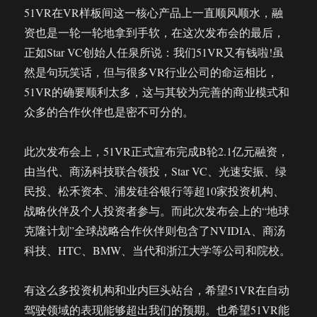
51VR在VR样板间这一核心产品上一直顺风顺水，融
资也是一轮一轮地拿到手软，在这次发布会的最后，
正如Star VC创始人任泉所说：我们51VR又有钱啦!虽
然是句玩笑话，但与很多VR行业公司的命运相比，
51VR的确要顺利太多，这与其较为完善的商业模式和
众多的合作伙伴也是密不可分的。
此次发布会上，51VR正式宣布完成B轮2.1亿元融资，
由当代、商汤科技联合领投，Star VC、光速安振、绿
民投、松禾资本、浦发硅谷银行等超10家投资机构、
战略伙伴及个人投资者参与。而此次发布会上的“地球
克隆计划”全球战略合作伙伴则包含了NVIDIA、商汤
科技、HTC、BMW、当代和浙江大学等公司和院校。
有这么多投资机构和业内巨头站台，希望51VR在自动
驾驶领域的表现能够超出我们的预期。也希望51VR能