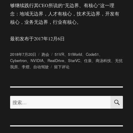
够继续践行其CEO所说的“无边界、有核心”这一理
念：地域无边界，人才有核心，技术无边界，开发有
核心，业务无边界，行业有核心。
最初发布于2017年12月6日
发
分
标
2018年7月20日
跑会
51VR
、
51World
、
Code51
、
布
类
签
Cybertron
、
NVIDIA
、
RealDrive
、
StarVC
、
任泉
、
商汤科技
、
无忧
于
于
我房
、
李熠
、
自动驾驶
留下评论
曾
经
做
VR
搜
样
搜
索
板
索：
间
的
51VR
在