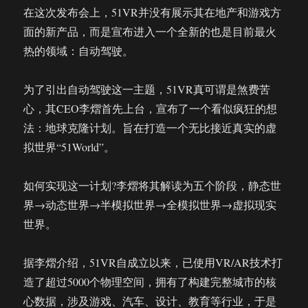
在这次发布会上，51VR并没有展示其在地产和游戏方
面的新产品，而是宣布进入一个全新的也是目前最火
热的领域：自动驾驶。
为了引出自动驾驶这一主题，51VR真可谓是煞费苦
心，其CEO李熠首先上台，宣布了一个看似疯狂的想
法：地球克隆计划。旨在打造一个无比接近真实的虚
拟世界“51World”。
如何实现这一计划?李熠将其解读为五个阶段，静态世
界→动态世界→半模拟世界→全模拟世界→虚拟现实
世界。
据李熠介绍，51VR自成立以来，已使用VR/AR技术打
造了超过5000个物理空间，拥有了构建完整城市的核
心数据，涉及游戏、汽车、设计、教育等行业，于是