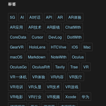
拿
标签
到
2.1
亿
5G
AI
AI对话
API
AR
AR体验
融
资
AR应用
AR技术
AR眼镜
ChatWith
之
后，
CoreData
Cursor
DevLog
DoitWith
要
做
GearVR
HoloLens
HTCVive
iOS
Mac
自
动
macOS
Markdown
NoteWith
Oculus
驾
驶
OculusGo
OculusRift
Tavily
Trae
VR
了?
VR一体机
VR体验
VR内容
VR医疗
VR培训
VR头显
VR技术
VR游戏
VR电影
VR行业
VR视频
Xcode
华为