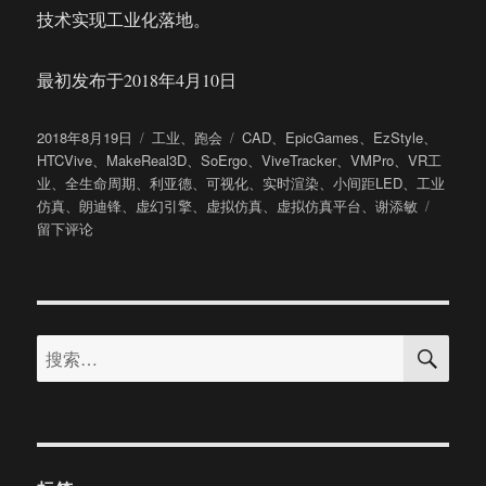
技术实现工业化落地。
最初发布于2018年4月10日
发
分
标
2018年8月19日
工业
、
跑会
CAD
、
EpicGames
、
EzStyle
、
布
类
签
HTCVive
、
MakeReal3D
、
SoErgo
、
ViveTracker
、
VMPro
、
VR工
于
业
、
全生命周期
、
利亚德
、
可视化
、
实时渲染
、
小间距LED
、
工业
于
仿真
、
朗迪锋
、
虚幻引擎
、
虚拟仿真
、
虚拟仿真平台
、
谢添敏
朗
留下评论
迪
锋
科
技
搜
正
搜
索
式
索：
发
布
MakeRe
V3.0
虚