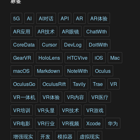
标签
拟
仿
真
5G
AI
AI对话
API
AR
AR体验
平
台
AR应用
AR技术
AR眼镜
ChatWith
服
务
CoreData
Cursor
DevLog
DoitWith
于
工
GearVR
HoloLens
HTCVive
iOS
Mac
业
产
macOS
Markdown
NoteWith
Oculus
品
全
OculusGo
OculusRift
Tavily
Trae
VR
生
命
VR一体机
VR体验
VR内容
VR医疗
周
期
VR培训
VR头显
VR技术
VR游戏
VR电影
VR行业
VR视频
Xcode
华为
增强现实
开发
模拟器
虚拟现实