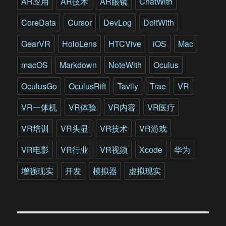
AR应用
AR技术
AR眼镜
ChatWith
未
必
CoreData
Cursor
DevLog
DoitWith
有
真
GearVR
HoloLens
HTCVive
iOS
Mac
相
macOS
Markdown
NoteWith
Oculus
OculusGo
OculusRift
Tavily
Trae
VR
VR一体机
VR体验
VR内容
VR医疗
VR培训
VR头显
VR技术
VR游戏
VR电影
VR行业
VR视频
Xcode
华为
增强现实
开发
模拟器
虚拟现实