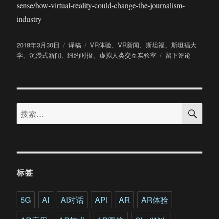
sense/how-virtual-reality-could-change-the-journalism-
industry
发
分
标
2018年3月30日
译稿
VR体验
、
VR新闻
、
斯坦福
、
斯坦福大
布
类
签
于
学
、
沉浸式新闻
、
纽约时报
、
虚拟人类交互实验室
留下评论
于
斯
坦
福
大
搜
学
搜
索
教
索：
授
谈
VR
新
闻：
标签
有
VR
视
5G
AI
AI对话
API
AR
AR体验
频
也