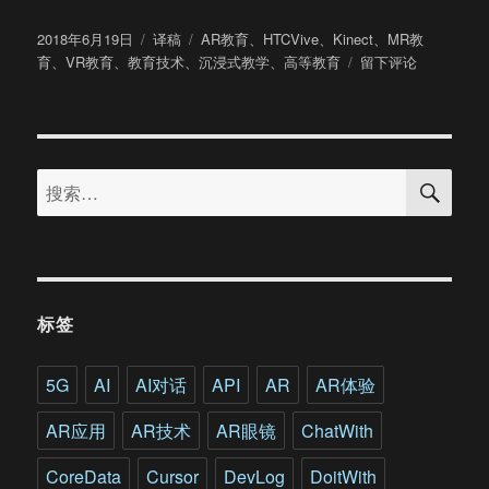
发
分
标
2018年6月19日
译稿
AR教育
、
HTCVive
、
Kinect
、
MR教
布
类
签
于
育
、
VR教育
、
教育技术
、
沉浸式教学
、
高等教育
留下评论
于
在
高
等
教
搜
育
搜
索
中
索：
使
用
VR/AR/MR
提
升
标签
的
不
只
5G
AI
AI对话
API
AR
AR体验
是
教
AR应用
AR技术
AR眼镜
ChatWith
学
效
CoreData
Cursor
DevLog
DoitWith