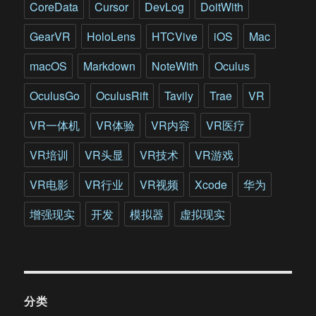
规
CoreData
Cursor
DevLog
DoitWith
模
军
GearVR
HoloLens
HTCVive
iOS
Mac
事
演
macOS
Markdown
NoteWith
Oculus
习
OculusGo
OculusRift
Tavily
Trae
VR
VR一体机
VR体验
VR内容
VR医疗
VR培训
VR头显
VR技术
VR游戏
VR电影
VR行业
VR视频
Xcode
华为
增强现实
开发
模拟器
虚拟现实
分类