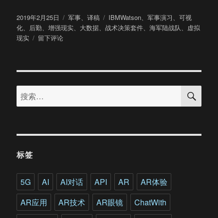
发
分
标
2019年2月25日
军事
、
译稿
IBMWatson
、
军事演习
、
可视
布
类
签
化
、
后勤
、
增强现实
、
大数据
、
战术决策套件
、
海军陆战队
、
虚拟
于
于
现实
留下评论
美
国
海
军
搜
陆
搜
索
战
索：
队
寻
求
用
AI/AR
标签
等
技
术
5G
AI
AI对话
API
AR
AR体验
规
划
AR应用
AR技术
AR眼镜
ChatWith
大