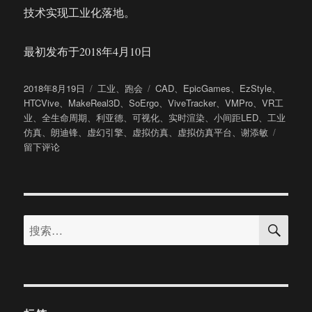
技术实现工业化落地。
最初发布于2018年4月10日
发
分
标
2018年8月19日
工业
、
跑会
CAD
、
EpicGames
、
EzStyle
、
布
类
签
HTCVive
、
MakeReal3D
、
SoErgo
、
ViveTracker
、
VMPro
、
VR工
于
业
、
全生命周期
、
利亚德
、
可视化
、
实时渲染
、
小间距LED
、
工业
于
仿真
、
朗迪锋
、
虚幻引擎
、
虚拟仿真
、
虚拟仿真平台
、
谢添敏
朗
留下评论
迪
锋
科
技
搜
正
搜
索
式
索：
发
布
MakeRe
V3.0
虚