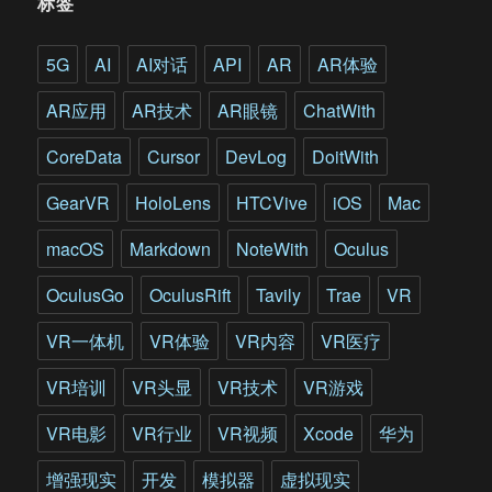
标签
拟
仿
真
5G
AI
AI对话
API
AR
AR体验
平
台
AR应用
AR技术
AR眼镜
ChatWith
服
务
CoreData
Cursor
DevLog
DoitWith
于
工
GearVR
HoloLens
HTCVive
iOS
Mac
业
产
macOS
Markdown
NoteWith
Oculus
品
全
OculusGo
OculusRift
Tavily
Trae
VR
生
命
VR一体机
VR体验
VR内容
VR医疗
周
期
VR培训
VR头显
VR技术
VR游戏
VR电影
VR行业
VR视频
Xcode
华为
增强现实
开发
模拟器
虚拟现实