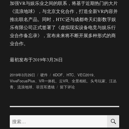
加强VR与娱乐业之间的联系，将基于近期热门的大片
《流浪地球》，与北京文化合作，打造全新VR内容并
推出联名产品。同时，HTC还与成都奇天幻影数字娱
乐有限公司正式签署了《虚拟现实设备电竞与娱乐行
业合作备忘录》，宣布未来将不断开展多种形式的商
业合作。
最初发布于2019年3月26日
发
分
标
2019年3月29日
硬件
6DOF
、
HTC
、
VEC2019
、
布
类
签
ViveFocusPlus
、
VR一体机
、
云VR
、
全景相机
、
头号玩家
、
汪丛
于
于
青
、
流浪地球
、
菲涅耳透镜
留下评论
HTC
发
布
全
搜
球
搜
索
首
索：
款