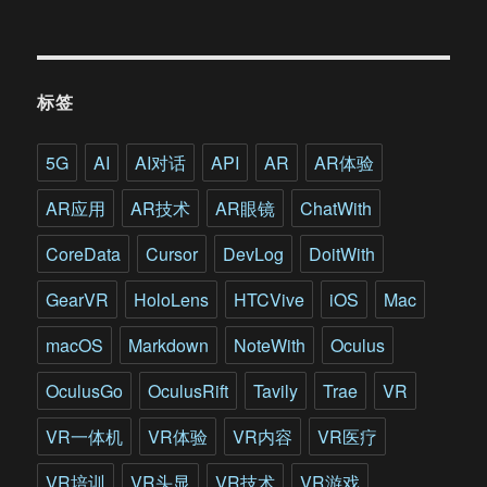
双
6DoF
多
模
标签
式
VR
一
5G
AI
AI对话
API
AR
AR体验
体
机
AR应用
AR技术
AR眼镜
ChatWith
Vive
Focus
CoreData
Cursor
DevLog
DoitWith
Plus
GearVR
HoloLens
HTCVive
iOS
Mac
macOS
Markdown
NoteWith
Oculus
OculusGo
OculusRift
Tavily
Trae
VR
VR一体机
VR体验
VR内容
VR医疗
VR培训
VR头显
VR技术
VR游戏