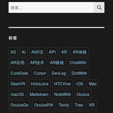
搜
店
搜
索
量
索：
身
打
造
这
是
标签
全
球
首
5G
AI
AI对话
API
AR
AR体验
款
角
AR应用
AR技术
AR眼镜
ChatWith
力
型
CoreData
Cursor
DevLog
DoitWith
竞
技
GearVR
HoloLens
HTCVive
iOS
Mac
VR
游
macOS
Markdown
NoteWith
Oculus
戏
OculusGo
OculusRift
Tavily
Trae
VR