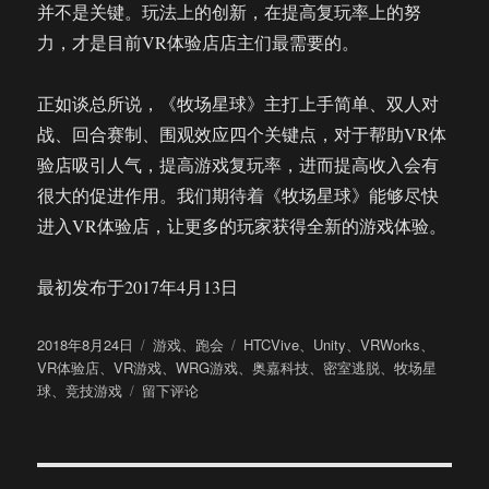
并不是关键。玩法上的创新，在提高复玩率上的努
力，才是目前VR体验店店主们最需要的。
正如谈总所说，《牧场星球》主打上手简单、双人对
战、回合赛制、围观效应四个关键点，对于帮助VR体
验店吸引人气，提高游戏复玩率，进而提高收入会有
很大的促进作用。我们期待着《牧场星球》能够尽快
进入VR体验店，让更多的玩家获得全新的游戏体验。
最初发布于2017年4月13日
发
分
标
2018年8月24日
游戏
、
跑会
HTCVive
、
Unity
、
VRWorks
、
布
类
签
VR体验店
、
VR游戏
、
WRG游戏
、
奥嘉科技
、
密室逃脱
、
牧场星
于
于
球
、
竞技游戏
留下评论
为
VR
体
验