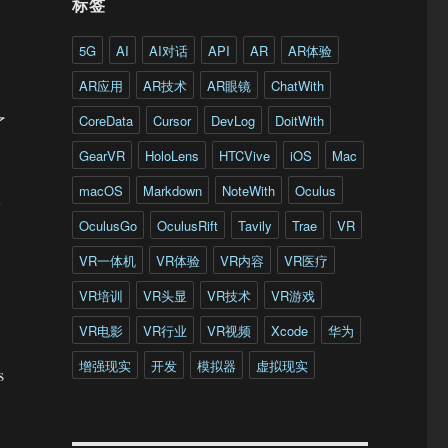
标签
5G
AI
AI对话
API
AR
AR体验
AR应用
AR技术
AR眼镜
ChatWith
CoreData
Cursor
DevLog
DoitWith
了
GearVR
HoloLens
HTCVive
iOS
Mac
macOS
Markdown
NoteWith
Oculus
技
OculusGo
OculusRift
Tavily
Trae
VR
VR一体机
VR体验
VR内容
VR医疗
VR培训
VR头显
VR技术
VR游戏
VR电影
VR行业
VR视频
Xcode
华为
增强现实
开发
模拟器
虚拟现实
s