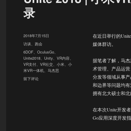
录
发
2018年7月15日
在近日举行的Unit
布
分
访谈
、
跑会
媒体群访。
于
类
标
6DOF
、
OculusGo
、
签
Unite2018
、
Unity
、
VR内容
、
据笔者了解，马杰思
VR支付
、
VR社交
、
小米
、
小
术管理、产品运营
米VR一体机
、
马杰思
分发等领域从事产
于
留下评论
Unite
和边界等问题均有深入了
2018
拥有北大硕士和北
|
小
米
在本次Unite开
VR/AR
Go应用深度开发
产
品