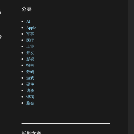
分类
括
AI
Apple
军事
管
医疗
工业
开发
影视
报告
数码
游戏
硬件
访谈
译稿
跑会
中
近期文章