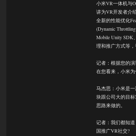
总
小米VR一体机与Oc
监
讲为VR开发者介
马
全新的性能优化Featu
杰
思
(Dynamic Thro
访
Mobile Uni
谈
理和推广方式等，
录
记者：根据您的演
在您看来，小米为
马杰思：小米是一
块跟公司大的目标
思路来做的。
记者：我们都知道，
国推广VR社交?