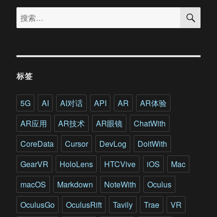
搜
卖
搜
索
豪
索：
宅?
兄
弟
二
人
标签
将
房
地
5G
AI
AI对话
API
AR
AR体验
产
VR
AR应用
AR技术
AR眼镜
ChatWith
体
验
CoreData
Cursor
DevLog
DoitWith
做
到
GearVR
HoloLens
HTCVive
iOS
Mac
极
致
macOS
Markdown
NoteWith
Oculus
OculusGo
OculusRift
Tavily
Trae
VR