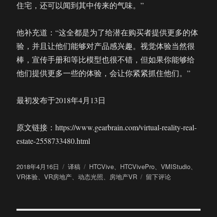
住宅，还可以闻到其中传来的气味。”
他补充道：“这全都是为了给潜在购买者提供更多的体
验，并且让他们能够对产品感兴趣。视觉体验当然很
棒，宣传手册和等比模型也很不错，但如果你能够给
他们提供更多一些的体验，会让你紧紧抓住他们。”
最初发布于2018年4月13日
原文链接：https://www.gearbrain.com/virtual-reality-real-
estate-2558733480.html
发
分
标
2018年4月16日
译稿
HTCVive
、
HTCVivePro
、
VMIStudio
、
布
类
签
于
VR体验
、
VR房地产
、
动态光照
、
房地产VR
留下评论
于
怎
样
用
VR