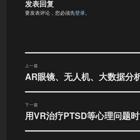
发表回复
要发表评论，您必须先
登录
。
文
上一篇
章
AR眼镜、无人机、大数据分
上
篇
导
文
航
章：
下一篇
用VR治疗PTSD等心理问题
下
篇
文