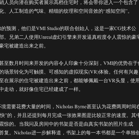
销人员向潜在购买者展示高档住宅时，将会带你进入一个包含了
化、人工制造的气味、精细的纹理和空间音效的“感知空间”。
弟的预测，他们是VMI Studio的联合创始人，这是一家CG技术公
部。兄弟二人使用Unreal虚幻引擎来开发逼真程度令人震惊的豪
豪宅被建造出来之前。
甚至数月时间来开发的内容令人印象十分深刻，VMI的优势在于
的场景转化为可触摸、可感知的虚拟现实(VR)体验。任何有兴趣
至在展示的住宅被建造出来之前，都能够佩戴一台VR头显，使
中走动，就好像住宅已经建成了一样。
需要花费大量的时间，Nicholas Byrne甚至认为花费两周时间
非常快”的，并且还提到每月完成一张效果图是比较正常的速度。其
震惊的。当我问及房间中的书架是否是由真实书架的照片生成
复。Nicholas进一步解释道，书架上的每一本书都是一个单独