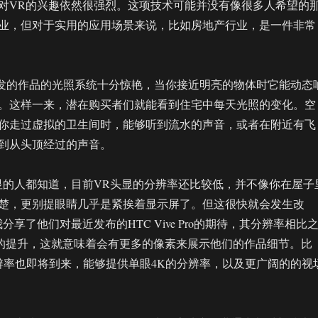
对VR的兴趣依然很强烈。这项技术可能并没有像很多人希望的
业，但对于实用的应用场景来说，比如房地产行业，是一件非常
o最新开发的作品的光照系统十分惊艳，当你接近明亮的物体时它能动态
。这样一来，潜在购买者们就能看到住宅中每天光照的变化。空
你走过虚拟的卫生间时，能够听到流水的声音，或者在附近有飞
到从头顶经过的声音。
显的人都知道，目前VR头显的分辨率还比较低，并不像你在屋子
楚，更别提眼睛几乎是紧挨着显示屏了。但这很快就会发生改
我分享了他们对最近发布的HTC Vive Pro的期待，其分辨率相比
78%的提升，这就意味着会有更多的像素来展示他们的作品细节。比
高的分辨率也即将到来，能够提供单眼4K的分辨率，以及更广阔的的视