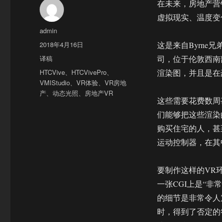
在未来，房地产营
虚拟现实、温度变
作
admin
者
发
2018年4月16日
这是来自Byrne兄
布
分
译稿
司，位于伦敦西南
于
类
标
HTCVive
、
HTCVivePro
、
渲染图，并且是在
签
VMIStudio
、
VR体验
、
VR房地
产
、
动态光照
、
房地产VR
这些需要花费数周
们能够把这些渲染
购买住宅的人，甚
运动控制器，在其
要制作这样的VR环境
一张CGI上是“
的细节是非常令人
时，得到了否定的答