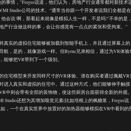
的事情，”Fergus说道，他们认为，房地产行业通常都对新技术
MI Studio公司的技术。“通常当你跟一个开发者说我们全都是在
，他会说‘啊，那看起来就像是模拟人生一样，不是吗?’不幸的是
地产行业做这样的事，会让你感觉有一点点的紧张和受拘束。”
样真实的虚拟住宅能够被加载到智能手机上，并且通过屏幕上的
导航，是的，就像游戏一样。但Byrne兄弟相信，通过为VR体验
，能够把VR带到下一个级别。
的住宅模型来开发同样尺寸的VR体验。潜在购买者通过佩戴VR
时进入真实和虚拟的住宅中。通过这种方式，他们能够伸手触摸
VR中则会带有全部的装饰物，使这些厨房台面获得全新的外观
 Studio还想为其增加嗅觉元素(比如培根上的枫糖浆，Fergus说
比如，一个在真实世界中放置好的加热器能够模拟在VR中看到的