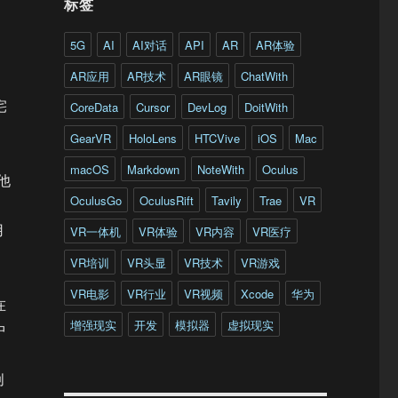
标签
5G
AI
AI对话
API
AR
AR体验
AR应用
AR技术
AR眼镜
ChatWith
宅
CoreData
Cursor
DevLog
DoitWith
GearVR
HoloLens
HTCVive
iOS
Mac
macOS
Markdown
NoteWith
Oculus
他
OculusGo
OculusRift
Tavily
Trae
VR
用
VR一体机
VR体验
VR内容
VR医疗
VR培训
VR头显
VR技术
VR游戏
VR电影
VR行业
VR视频
Xcode
华为
在
增强现实
开发
模拟器
虚拟现实
中
创