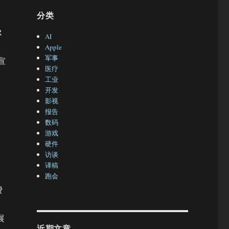
分类
R
AI
Apple
军事
宣
医疗
工业
开发
影视
报告
数码
游戏
硬件
访谈
译稿
跑会
费
展
近期文章