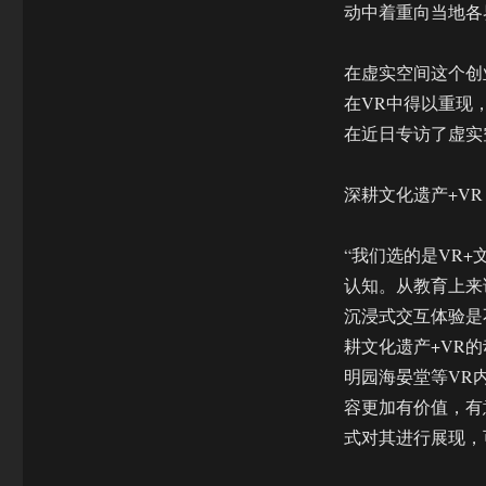
VR
动中着重向当地各
行
业
在虚实空间这个创
老
炮
在VR中得以重现
儿
在近日专访了虚实
用
匠
心
深耕文化遗产+VR
推
动
“我们选的是VR
文
化
认知。从教育上来
传
沉浸式交互体验是
承
耕文化遗产+VR
明园海晏堂等VR
容更加有价值，有
式对其进行展现，