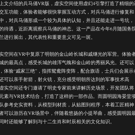
上文介绍的兵马俑VR版，虚实空间使用虚幻4引擎打造了精细的
交互功能，体验者能够很快掌握互动方式，对兵马俑进行修复和
中，对兵马俑形成一个较为具体的认知，并且还能走进一号坑，
的待遇，近距离观察兵马俑的神态。这一产品在今年6月随国务
兰进行展出，其代表性和重要意义可见一斑。
实空间在VR中复原了明朝的金山岭长城和戚继光的军营。体验
城的最高点，感受长城的雄浑气魄和金山岭的秀丽风光。还可以
，体验“戚家三绝”，指挥鸳鸯阵变阵，配合旗语，士兵们会展示
还可以亲手射箭，射火铳，充分感受明朝所达到的军事技术高
虚实空间还专门邀请了明史专家前来讲解历史场景，开发团队将
元素与VR技术结合，打造了这样的一部作品。而圆明园海晏堂
队参考史实资料，从模型到材质，从贴图到程序，本着工匠精神
者可以游历在VR场景中，伴随着悠扬的小提琴曲，感受圆明园
同时还能够了解到与十二生肖和时辰相关的文化知识。