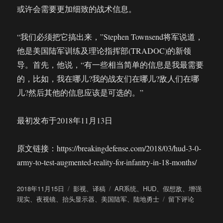
或许会需要更加细致的战术信息。
“我们必须把它搞出来，”Stephen Townsend将军说道，
他是美国陆军训练及理论指挥部(TRADOC)的新领
导。首先，他说，“有一些相当简单的信息是我最需要
的，比如，我在哪儿?我的战友们在哪儿?敌人们在哪
儿?然后其他的信息应该是可选的。”
最初发布于2018年11月13日
原文链接：https://breakingdefense.com/2018/03/hud-3-0-
army-to-test-augmented-reality-for-infantry-in-18-months/
发
分
标
2018年11月15日
影视
、
译稿
AR系统
、
HUD
、
假想敌
、
增强
布
类
签
于
现实
、
夜视镜
、
抬头显示器
、
美国陆军
、
陆地勇士
留下评论
于
美
国