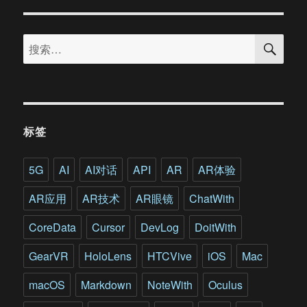
陆
军
搜
的
搜
索
HUD
索：
3.0
计
划：
既
可
标签
用
于
作
5G
AI
AI对话
API
AR
AR体验
战
又
AR应用
AR技术
AR眼镜
ChatWith
能
用
CoreData
Cursor
DevLog
DoitWith
于
训
GearVR
HoloLens
HTCVive
iOS
Mac
练
的
macOS
Markdown
NoteWith
Oculus
AR