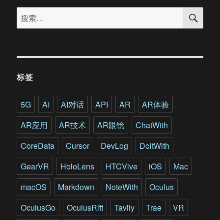
搜
内
搜
索
政
索：
部
技
术
总
监：
标签
用
VR/AR/
赋
5G
AI
AI对话
API
AR
AR体验
能
每
AR应用
AR技术
AR眼镜
ChatWith
个
警
CoreData
Cursor
DevLog
DoitWith
员
助
GearVR
HoloLens
HTCVive
iOS
Mac
力
朝
macOS
Markdown
NoteWith
Oculus
美
首
OculusGo
OculusRift
Tavily
Trae
VR
脑