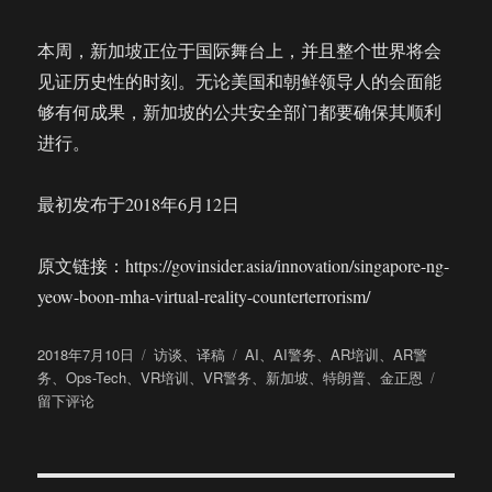
本周，新加坡正位于国际舞台上，并且整个世界将会
见证历史性的时刻。无论美国和朝鲜领导人的会面能
够有何成果，新加坡的公共安全部门都要确保其顺利
进行。
最初发布于2018年6月12日
原文链接：https://govinsider.asia/innovation/singapore-ng-
yeow-boon-mha-virtual-reality-counterterrorism/
发
分
标
2018年7月10日
访谈
、
译稿
AI
、
AI警务
、
AR培训
、
AR警
布
类
签
于
务
、
Ops-Tech
、
VR培训
、
VR警务
、
新加坡
、
特朗普
、
金正恩
于
专
留下评论
访
新
加
坡