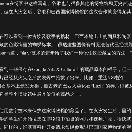
oughenour在博客中这样写道。谷歌也与很多其他的博物馆和历史古迹
，但在火灾之后，谷歌和巴西国家博物馆的这次合作就变得尤其
在可以看到一位古埃及歌手的棺材、巴西本地出土的面具和陶器
藏的色彩绚丽的蝴蝶标本。“虽然这些图像资料无法替代已经损
henour写道，“至少技术的进步给了我们一种记住这些藏品的方法。
一些保存在Google Arts & Culture上的藏品原本的样子，但一
碎片已经从火灾之后的灰烬中抢救了出来。比如，重达5.8吨的
eorite陨石基本上毫发无损，最古老的巴西人类化石“Luzia”的碎片也被
它是整个博物馆中最具价值的藏品之一。
使用数字技术来保护这家博物馆的藏品了。在火灾发生后，里约
学的学生们开始搜集在博物馆中拍摄的照片和视频片段，很快就
。同样的，维基百科也开始请求曾经参观过巴西国家博物馆的观