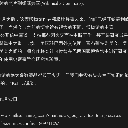
片到维基共享(Wikimedia Commons)。
个月之后，这家博物馆也在积极地展望未来。他们已经开始筹划
了，当然会与之前的博物馆有很大的不同。博物馆的主管
Kellner在公开信中写道，支持那些因火灾而被中断工作，甚至是研究成
是重中之重。比如，美国驻巴西外交使团、富布莱特委员会、美
学会之间的一项合作将会让14位曾在巴西国家博物馆中进行研究
19年使用史密森学会研究实验室。
物馆的绝大多数藏品都毁于火灾，但我们并没有失去生产知识的
。”Kellner说道。
12月27日
mithsonianmag.com/smart-news/google-virtual-tour-preserves-
ed-brazil-museum-fire-180971109/