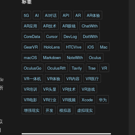
标签
5G
AI
AI对话
API
AR
AR体验
AR应用
AR技术
AR眼镜
ChatWith
CoreData
Cursor
DevLog
DoitWith
GearVR
HoloLens
HTCVive
iOS
Mac
macOS
Markdown
NoteWith
Oculus
OculusGo
OculusRift
Tavily
Trae
VR
VR一体机
VR体验
VR内容
VR医疗
e
所
VR培训
VR头显
VR技术
VR游戏
VR电影
VR行业
VR视频
Xcode
华为
增强现实
开发
模拟器
虚拟现实
拟
目