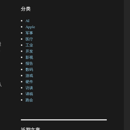
分类
AI
Apple
军事
医疗
毁
工业
开发
”
影视
报告
数码
游戏
硬件
从
访谈
译稿
跑会
近期文章