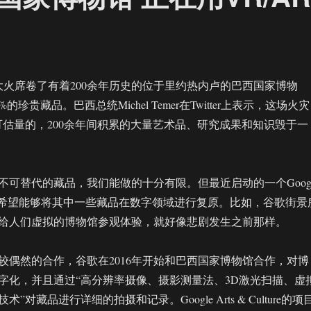
大火席卷了有着200余年历史的位于里约热内卢的巴西国家博物
的珍贵藏品。巴西总统Michel Temer在Twitter上表示，这场火灾
可估量的，200余年间积累的大量艺术品、研究成果和知识毁于一
不可替代的藏品，我们能做的十分有限。但最近启动的一个Googl
lture项目希望能够将其中一些藏品在数字领域进行复原。比如，谷歌街景
给人们虚拟的博物馆参观体验，就好像悲剧发生之前那样。
较偶然的合作，谷歌在2016年开始和巴西国家博物馆合作，对博
字化，并且通过“高分辨率摄像、摄影测量法、3D激光扫描、虚
”对藏品进行详细的拍摄和记录。Google Arts & Culture的项