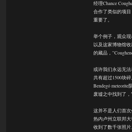
西
经理Chance C
国
合作了类似的项目
家
重要了。
博
物
馆
举个例子，观众现
正
以及这家博物馆收
在
用
的藏品，”Coug
VR/AR
等
或许我们永远无法看到
技
术
共有超过1500块
重
Bendegó met
获
废墟之中找到了，
新
生
这并不是人们首次
热内卢州立联邦大
收到了数千张照片