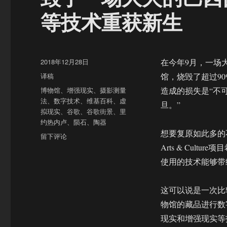
等技术重获新生
发
2018年12月28日
在今年9月，一场
布
分
译稿
馆，烧毁了超过90%
于
类
标
博物馆
、
增强现实
、
摄影测量
造成的损失是“不
签
法
、
数字技术
、
维基百科
、
虚
旦。”
拟现实
、
谷歌
、
谷歌街景
、
里
约热内卢
、
陨石
、
陶器
想要复原如此多的
于
留下评论
毁
Arts & Cu
于
使用的技术能够带
一
场
大
这可以说是一次比
火
物馆的藏品进行数
的
现实和增强现实等技术
巴