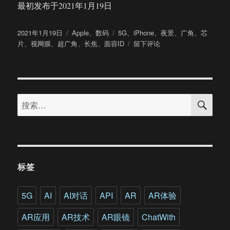
最初发布于2021年1月19日
发
分
标
2021年1月19日
Apple
、
数码
5G
、
iPhone
、
夜景
、
广角
、
芯
布
类
签
于
片
、
视网膜
、
超广角
、
长焦
、
面容ID
留下评论
于
从
iPhone
Xs
换
搜
到
搜
索
iPhone
索：
12，
有
哪
些
提
标签
升？
5G
AI
AI对话
API
AR
AR体验
AR应用
AR技术
AR眼镜
ChatWith