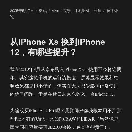
发
分
标
于
2025年5月7日
数码
vivo
、
夜景
、
手机影像
、
长焦
留下评
布
类
签
vivo
论
于
X100
Ultra
半
从iPhone Xs 换到iPhone
年
使
12，有哪些提升？
用
体
验：
我在2019年3月从京东购入iPhone Xs，使用至今将近两
可
年。其实这款手机的运行流畅度、屏幕显示效果和拍
圈
可
照效果都是很不错的，但实在无法忍受影响正常使用
点
的信号问题。于是在近日从京东购入一台iPhone 12。
的
影
像
为啥没买iPhone 12 Pro呢？我觉得好像我根本用不到那
表
些Pro才有的功能，比如ProRAW和LiDAR（当然也是
现
因为同样容量要再加2000块钱，感觉有些贵了）。