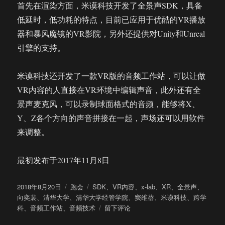
首先在渲染方面，米谟科技开发了全景声SDK，具备
低延时，低功耗的特点，目前已应用于优酷的VR播放
器和暴风魔镜的VR影院，另外还提供对Unity和Unreal
引擎的支持。
米谟科技还开发了一款VR版的音频工作站，可以让做
VR内容的人直接在VR环境中编辑声音，此外还有全
景声麦克风，可以录制球面格式的音频，能够将X、
Y、Z各个方向的声音拼接在一起，声场还可以用软件
来调整。
最初发布于2017年11月8日
发
分
标
2018年8月20日
跑会
SDK
、
VR内容
、
x-lab
、
XR
、
全景声
、
布
类
签
向奕裴
、
清华大学
、
清华大学经管学院
、
窦维蓓
、
米谟科技
、
跨学
于
于
科
、
音频工作站
、
音频技术
留下评论
清