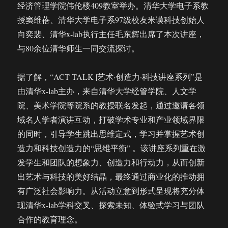
经济管理学院伟伦楼409教室举办。清华大学电子系教
授窦维蓓、清华大学电子系97级校友米谟科技创始人
向奕裴、清华x-lab执行主任毛东辉出席了本次讲座，
与80余位清华师生一同交流探讨。
据了解，“ACT TALK |艺术·创造力·科技讲座系列”是
由清华x-lab主办，来自清华大学经管学院、人文学
院、美术学院等院系的教授联名发起，通过邀请各领
域名人学者演讲互动，打破学术专业和产业领域界限
的同时，引导学生跳出思维定式，学习并掌握艺术创
造力和科技创造力的“思维平衡” 。该讲座系列重在激
发学生和团队的想象力、创造力和行动力，从而创新
出艺术与科技的美好结晶，最终通过商业化的推动拥
有广泛社会影响力。从活动立意到形式呈现将充分体
现清华x-lab学科交叉、探索未知、体验式学习与团队
合作的教育理念。