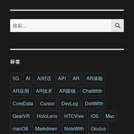
华
x-
lab
搜
ACT
搜
索
TALK
索：
课
堂：
带
你
探
标签
寻
科
技
5G
AI
AI对话
API
AR
AR体验
与
艺
AR应用
AR技术
AR眼镜
ChatWith
术
的
CoreData
Cursor
DevLog
DoitWith
结
合
GearVR
HoloLens
HTCVive
iOS
Mac
macOS
Markdown
NoteWith
Oculus