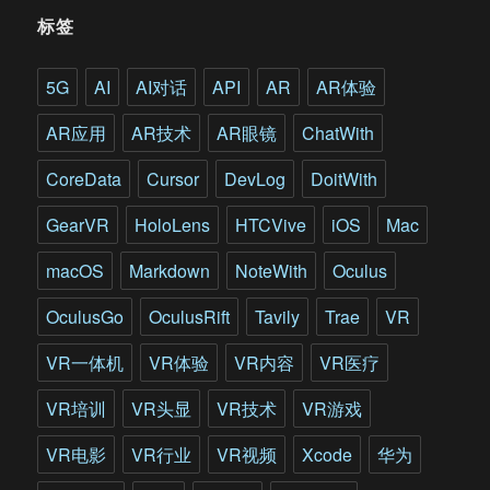
VR
标签
体
验
店
5G
AI
AI对话
API
AR
AR体验
的
平
AR应用
AR技术
AR眼镜
ChatWith
台
之
CoreData
Cursor
DevLog
DoitWith
争?
GearVR
HoloLens
HTCVive
iOS
Mac
macOS
Markdown
NoteWith
Oculus
OculusGo
OculusRift
Tavily
Trae
VR
VR一体机
VR体验
VR内容
VR医疗
VR培训
VR头显
VR技术
VR游戏
VR电影
VR行业
VR视频
Xcode
华为