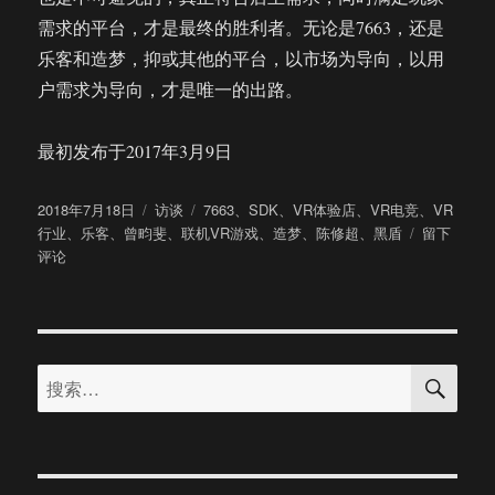
需求的平台，才是最终的胜利者。无论是7663，还是
乐客和造梦，抑或其他的平台，以市场为导向，以用
户需求为导向，才是唯一的出路。
最初发布于2017年3月9日
发
分
标
2018年7月18日
访谈
7663
、
SDK
、
VR体验店
、
VR电竞
、
VR
布
类
签
于
行业
、
乐客
、
曾畇斐
、
联机VR游戏
、
造梦
、
陈修超
、
黑盾
留下
于
除
评论
了
黑
盾，
7663
搜
还
搜
索
拿
索：
什
么
应
对