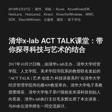
发
分
标
2019年2月27日
硬件
、
译稿
Azure
、
AzureKinectDK
、
布
类
签
HoloLens
、
HoloLens2
、
Kinect
、
KinectforWindows
、
MWC
、
于
于
SDK
、
Xbox360Kinect
、
云服务
、
微软
留下评论
微
软
全
清华x-lab ACT TALK课堂：带
新
Kinect
你探寻科技与艺术的结合
传
感
器
2017年10月25日晚，由清华x-lab主办，清华大学经管
Azure
学院、人文学院、美术学院等院系的教授联名发起的
Kinect
DK
“ACT TALK | 艺术·创造力·科技讲座系列”在清华大学
上
经济管理学院伟伦楼409教室举办。清华大学电子系教
手
授窦维蓓、清华大学电子系97级校友米谟科技创始人
向奕裴、清华x-lab执行主任毛东辉出席了本次讲座，
与80余位清华师生一同交流探讨。