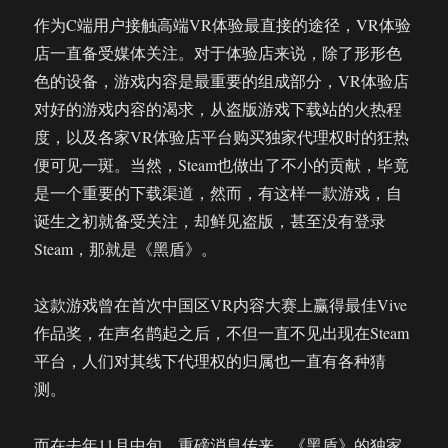
堂：
作为C端用户接触高端VR体验最直接的途径，VR体验
带
店一直备受媒体关注。对于体验店来说，除了形形色
你
探
色的设备，游戏内容是最重要的组成部分，VR体验店
寻
对好的游戏内容的渴求，从盗版游戏下载站的火热程
科
度，以及各家VR体验店平台购买独家代理权时的狂热
技
与
便可见一斑。当然，Steam也做出了不小的贡献，毕竟
艺
是一个重要的下载渠道，然而，有这样一款游戏，自
术
诞生之初就备受关注，却鲜见盗版，甚至没有登录
的
结
Steam，那就是《黑盾》。
合
这款游戏曾在首次中国区VR内容大赛上赢得最佳Vive
作品奖，在声名鹊起之后，不但一直不见出现在Steam
平台，人们对其线下代理权的归属也一直有各种猜
测。
而在去年11月中旬，重磅消息传来，《黑盾》的独家