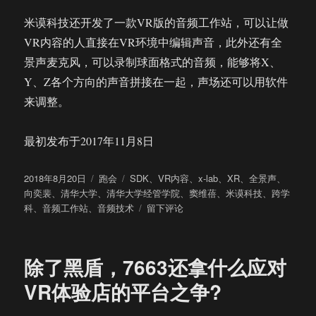
米谟科技还开发了一款VR版的音频工作站，可以让做
VR内容的人直接在VR环境中编辑声音，此外还有全
景声麦克风，可以录制球面格式的音频，能够将X、
Y、Z各个方向的声音拼接在一起，声场还可以用软件
来调整。
最初发布于2017年11月8日
发
分
标
2018年8月20日
跑会
SDK
、
VR内容
、
x-lab
、
XR
、
全景声
、
布
类
签
向奕裴
、
清华大学
、
清华大学经管学院
、
窦维蓓
、
米谟科技
、
跨学
于
于
科
、
音频工作站
、
音频技术
留下评论
清
华
x-
除了黑盾，7663还拿什么应对
lab
ACT
VR体验店的平台之争?
TALK
课