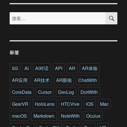
一
场
搜
大
搜
索
火
索：
的
巴
西
国
家
标签
博
物
馆
5G
AI
AI对话
API
AR
AR体验
正
在
AR应用
AR技术
AR眼镜
ChatWith
用
VR/AR
CoreData
Cursor
DevLog
DoitWith
等
技
GearVR
HoloLens
HTCVive
iOS
Mac
术
重
macOS
Markdown
NoteWith
Oculus
获
新