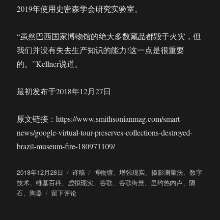
2019年使用史密森学会研究实验室。
“虽然巴西国家博物馆的绝大多数藏品都毁于火灾，但
我们并没有失去生产知识的能力!这一点是很重要
的。”Kellner说道。
最初发布于2018年12月27日
原文链接：https://www.smithsonianmag.com/smart-
news/google-virtual-tour-preserves-collections-destroyed-
brazil-museum-fire-180971109/
发
分
标
2018年12月28日
译稿
博物馆
、
增强现实
、
摄影测量法
、
数字
布
类
签
技术
、
维基百科
、
虚拟现实
、
谷歌
、
谷歌街景
、
里约热内卢
、
陨
于
于
石
、
陶器
留下评论
毁
于