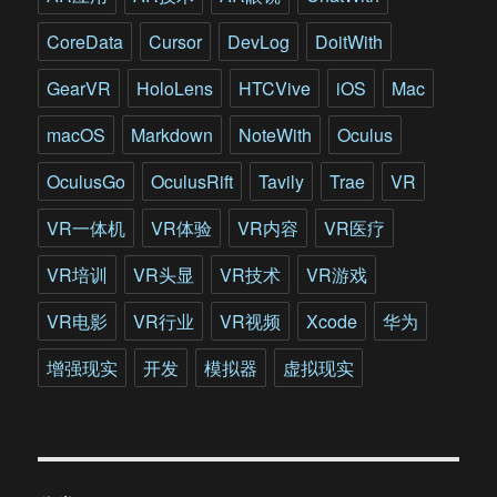
科
幻
CoreData
Cursor
DevLog
DoitWith
变
成
GearVR
HoloLens
HTCVive
iOS
Mac
现
实
macOS
Markdown
NoteWith
Oculus
OculusGo
OculusRift
Tavily
Trae
VR
VR一体机
VR体验
VR内容
VR医疗
VR培训
VR头显
VR技术
VR游戏
VR电影
VR行业
VR视频
Xcode
华为
增强现实
开发
模拟器
虚拟现实