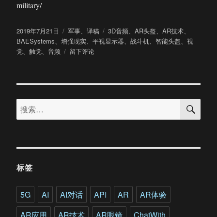
military/
发
分
标
2019年7月21日
军事
、
译稿
3D音频
、
AR头盔
、
AR技术
、
布
类
签
BAESystems
、
增强现实
、
平视显示器
、
战斗机
、
智能头盔
、
视
于
于
觉
、
触觉
、
音频
留下评论
为
战
斗
机
搜
飞
搜
索
行
索：
员
打
造
的
AR
标签
技
术
正
5G
AI
AI对话
API
AR
AR体验
在
让
AR应用
AR技术
AR眼镜
ChatWith