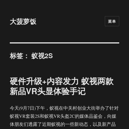
大菠萝饭
菜单
标签：
蚁视2S
硬件升级+内容发力 蚁视两款
新品VR头显体验手记
今天(9月7日)下午，蚁视在中关村创业大街举办了针对
蚁视VR套装2S和蚁视VR头盔2C的媒体品鉴会，向媒
体朋友们透露了近期蚁视的一些新动态，以及新产品