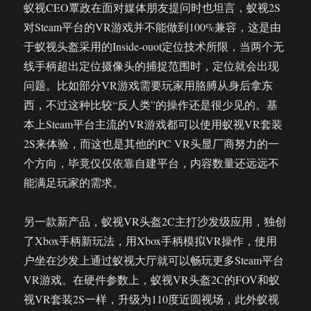
蚁视CEO覃政在面对媒体朋友提问时也坦言，蚁视2S
对Steam平台的VR游戏并不能做到100%兼容，这是由
于蚁视头盔采用的Inside-ouot定位技术所限，当两个无
线手柄超出定位摄像头的捕捉范围时，定位就会出现
问题。比如部分VR游戏需要玩家用胳膊从身后拿东
西，不过这种比较“反人类”的操作还是很少见的。基
本上Steam平台主流的VR游戏都可以使用蚁视VR套装
2S来体验，而这也是其他的PC VR头显厂商努力的一
个方向，毕竟仅仅依靠自建平台，内容数量还远远不
能满足玩家的需求。
另一款新产品，蚁视VR头盔2C主打沙发级应用，独创
了Xbox手柄新玩法，用Xbox手柄模拟VR操作，使用
户坐在沙发上通过蚁视大厅就可以畅玩更多Steam平台
VR游戏。在硬件参数上，蚁视VR头盔2C的FOV和蚁
视VR套装2S一样，升级为110度近圆视场，此外蚁视