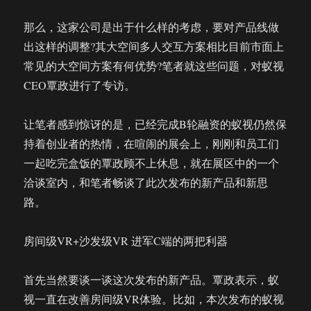
手
那么，这家公司是出于什么样的考虑，要对产品线做
记
出这样的调整?其大空间多人交互方案相比目前市面上
常见的大空间方案有何优势?笔者就这些问题，对蚁视
CEO覃政进行了专访。
让笔者感到惊讶的是，已经完成B轮融资的蚁视仍然保
持着创业者的热情，在喧闹的展会上，刚刚和员工们
一起吃完盒饭的覃政顾不上休息，就在展区中的一个
洽谈室内，和笔者畅谈了此次发布的新产品和新思
路。
房间级VR+沙发级VR 进军C端的两把利器
首先当然要谈一谈这次发布的新产品。覃政表示，蚁
视一直在改善房间级VR体验。比如，本次发布的蚁视