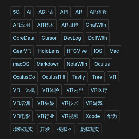
手
抓
5G
AI
AI对话
API
AR
AR体验
用
差
AR应用
AR技术
AR眼镜
ChatWith
异
化
CoreData
Cursor
DevLog
DoitWith
与
行
GearVR
HoloLens
HTCVive
iOS
Mac
业
巨
macOS
Markdown
NoteWith
Oculus
头
竞
OculusGo
OculusRift
Tavily
Trae
VR
争
VR一体机
VR体验
VR内容
VR医疗
VR培训
VR头显
VR技术
VR游戏
VR电影
VR行业
VR视频
Xcode
华为
增强现实
开发
模拟器
虚拟现实