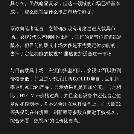
具存在。虽然略显复杂，但这一领域的市场已经基本
成型，那么蚁视靠什么抢占市场份额呢?
覃政向笔者坦言，之前确实没有考虑过进入载具市
场。蚁视2代头盔刚刚推出时，主打的是带位置追踪的
版本。但目前的载具市场大多是不需要定位功能的，
去掉了定位功能的蚁视2C显然更加适合这一市场。
与目前载具市场上主流的头盔相比，蚁视2C可以做到
价格更低，并且是少数采用两块OLED屏幕，且刷新
率达到90Hz的产品，显示效果也是其加分项。与之相
比，HTC Vive价格过高，并且全套设备中还包含定位
基站和控制器，并不适合用在载具设备上。而大朋E2
等头显则在分辨率、刷新率等参数方面逊于蚁视2C。
综合来看，蚁视2C的性价比更高。