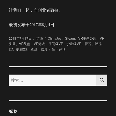
让我们一起，向创业者致敬。
最初发布于2017年8月4日
发
分
标
2018年7月17日
访谈
ChinaJoy
、
Steam
、
VR主题公园
、
VR
布
类
签
头显
、
VR头盔
、
VR游戏
、
房间级VR
、
沙发级VR
、
蚁视
、
蚁视
于
于
2C
、
蚁视2S
、
覃政
、
载具
留下评论
专
访
蚁
视
搜
CEO
搜
索
覃
索：
政：
B
端
C
端
标签
两