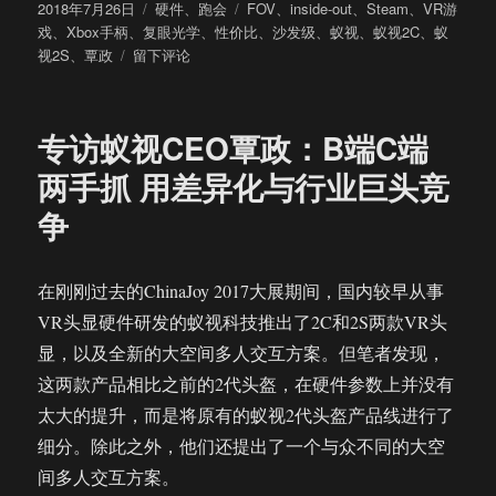
发
分
标
2018年7月26日
硬件
、
跑会
FOV
、
inside-out
、
Steam
、
VR游
布
类
签
戏
、
Xbox手柄
、
复眼光学
、
性价比
、
沙发级
、
蚁视
、
蚁视2C
、
蚁
于
于
视2S
、
覃政
留下评论
硬
件
升
专访蚁视CEO覃政：B端C端
级
+内
两手抓 用差异化与行业巨头竞
容
争
发
力
蚁
视
在刚刚过去的ChinaJoy 2017大展期间，国内较早从事
两
VR头显硬件研发的蚁视科技推出了2C和2S两款VR头
款
显，以及全新的大空间多人交互方案。但笔者发现，
新
品
这两款产品相比之前的2代头盔，在硬件参数上并没有
VR
太大的提升，而是将原有的蚁视2代头盔产品线进行了
头
细分。除此之外，他们还提出了一个与众不同的大空
显
体
间多人交互方案。
验