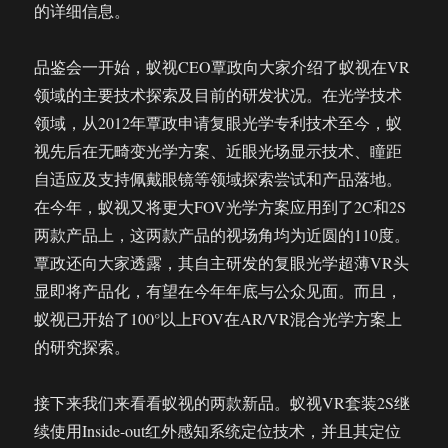
的详细信息。
品鉴会一开始，蚁视CEO覃政向大家介绍了蚁视在VR
领域的主要技术探索及目前的研发状况。在光学技术
领域，从2012年覃政申请复眼光学专利技术至今，蚁
视先后在无畸变光学方案、近眼光场显示技术、瞳距
自适应及支持佩戴眼镜等领域探索尝试和产品落地。
在今年，蚁视又将更大FOV光学方案应用到了2C和2S
两款产品上，这两款产品的视场角均为近圆的110度。
覃政还向大家透露，其自主研发的复眼光学超薄VR头
显即将产品化，有望在今年年底与公众见面。而且，
蚁视已开始了100°以上FOV在AR/VR混合光学方案上
的研究探索。
接下来我们来看看蚁视的两款新品。蚁视VR套装2S继
续使用Inside-out红外感知系统定位技术，并且其定位