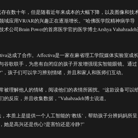
已存在数十年，但是随着近年来成本的大幅下降，以及图像和技
领域应用VR/AR的兴趣正在逐渐增长。”哈佛医学院精神病学导
司Brain Power的首席医学官的医学博士Arshya Vahabzade
和Affectiva达成了合作。Affectiva是一家在麻省理工学院媒体实验室成
与谷歌联手，为患有自闭症的孩子开发增强现实智能眼镜。通过
PP”，孩子们可以学习辨别情绪，并且和家人和医师们互动。
常被理解他人的情绪，阅读他们的表情所困扰。“这款设备可以
的反应，并且收集数据，”Vahabzadeh博士说道。
法，本质上是提供一个人工智能的‘教练’，帮助孩子分辨妈妈所呈
，她是高兴还是伤心?是害怕还是冷静?”