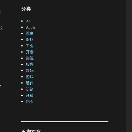
分类
术
AI
Apple
h这
军事
医疗
工业
开发
长
影视
报告
数码
游戏
硬件
给
访谈
译稿
跑会
近期文章