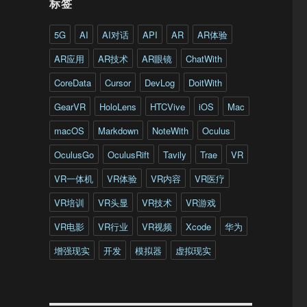
标签
5G
AI
AI对话
API
AR
AR体验
AR应用
AR技术
AR眼镜
ChatWith
CoreData
Cursor
DevLog
DoitWith
GearVR
HoloLens
HTCVive
iOS
Mac
macOS
Markdown
NoteWith
Oculus
OculusGo
OculusRift
Tavily
Trae
VR
VR一体机
VR体验
VR内容
VR医疗
VR培训
VR头显
VR技术
VR游戏
VR电影
VR行业
VR视频
Xcode
华为
增强现实
开发
模拟器
虚拟现实
，