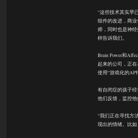
会
年
“这些技术其实早
会
组件的改进，商业
的
新
师，同时也是神经技术公
探
样告诉我们。
讨：
如
何
Brain Power
将
起来的公司，正在
VR/AR
使用“游戏化的A
用
于
精
有自闭症的孩子经
神
他们反馈，监控他们
疾
病
领
“我们正在寻找方
域
现出的情绪。比如