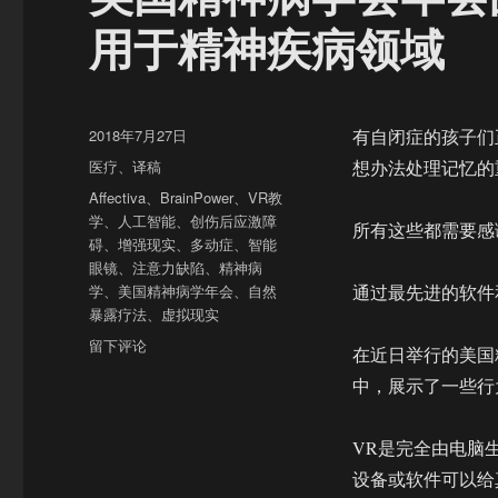
用于精神疾病领域
发
2018年7月27日
有自闭症的孩子们
布
分
医疗
、
译稿
想办法处理记忆的
于
类
标
Affectiva
、
BrainPower
、
VR教
签
学
、
人工智能
、
创伤后应激障
所有这些都需要感
碍
、
增强现实
、
多动症
、
智能
眼镜
、
注意力缺陷
、
精神病
学
、
美国精神病学年会
、
自然
通过最先进的软件
暴露疗法
、
虚拟现实
于
留下评论
在近日举行的美国精神病
美
中，展示了一些行
国
精
神
VR是完全由电脑
病
设备或软件可以给
学