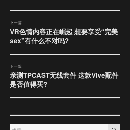
文
上一篇
章
VR色情内容正在崛起 想要享受“完美
上
sex”有什么不对吗?
篇
导
文
航
章：
下一篇
亲测TPCAST无线套件 这款Vive配件
下
是否值得买?
篇
文
章：
搜
搜