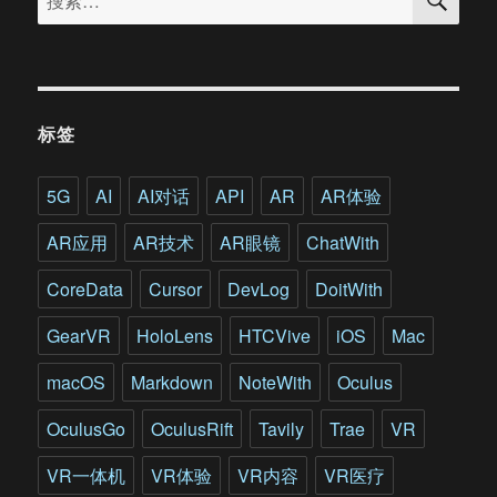
索
索：
标签
5G
AI
AI对话
API
AR
AR体验
AR应用
AR技术
AR眼镜
ChatWith
CoreData
Cursor
DevLog
DoitWith
GearVR
HoloLens
HTCVive
iOS
Mac
macOS
Markdown
NoteWith
Oculus
OculusGo
OculusRift
Tavily
Trae
VR
VR一体机
VR体验
VR内容
VR医疗