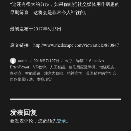
“这还有很大的分歧，如果你能把社交媒体用作病患的
早期筛查，这将会是非常令人神往的。”
最初发布于2017年6月5日
原文链接：http://www.medscape.com/viewarticle/880847
作
发
分
标
admin
2018年7月27日
医疗
、
译稿
Affectiva
、
者
布
类
签
BrainPower
、
VR教学
、
人工智能
、
创伤后应激障碍
、
增强现实
、
于
多动症
、
智能眼镜
、
注意力缺陷
、
精神病学
、
美国精神病学年会
、
自然暴露疗法
、
虚拟现实
发表回复
要发表评论，您必须先
登录
。